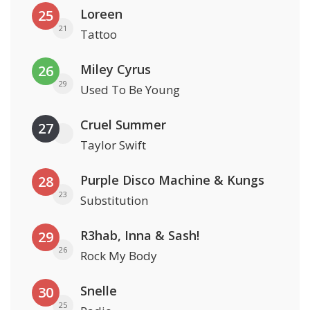
Loreen
25
21
Tattoo
Miley Cyrus
26
29
Used To Be Young
Cruel Summer
27
Taylor Swift
Purple Disco Machine & Kungs
28
23
Substitution
R3hab, Inna & Sash!
29
26
Rock My Body
Snelle
30
25