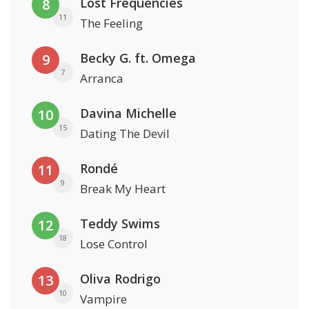
Lost Frequencies
8
11
The Feeling
Becky G. ft. Omega
9
7
Arranca
Davina Michelle
10
15
Dating The Devil
Rondé
11
9
Break My Heart
Teddy Swims
12
18
Lose Control
Oliva Rodrigo
13
10
Vampire