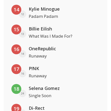
Kylie Minogue
14
12
Padam Padam
Billie Eilish
15
13
What Was I Made For?
OneRepublic
16
14
Runaway
P!NK
17
16
Runaway
Selena Gomez
18
24
Single Soon
Di-Rect
19