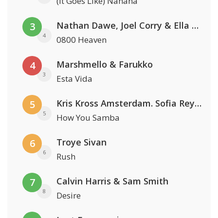
(It Goes Like) Nanana
Nathan Dawe, Joel Corry & Ella Henderson
3
4
0800 Heaven
Marshmello & Farukko
4
3
Esta Vida
Kris Kross Amsterdam. Sofia Reyes & Tinie Tempah
5
5
How You Samba
Troye Sivan
6
6
Rush
Calvin Harris & Sam Smith
7
8
Desire