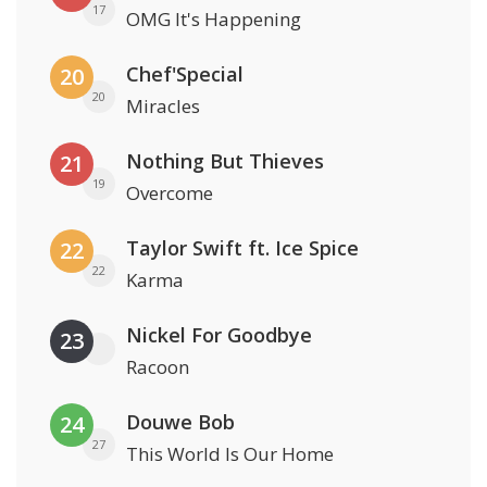
17
OMG It's Happening
Chef'Special
20
20
Miracles
Nothing But Thieves
21
19
Overcome
Taylor Swift ft. Ice Spice
22
22
Karma
Nickel For Goodbye
23
Racoon
Douwe Bob
24
27
This World Is Our Home