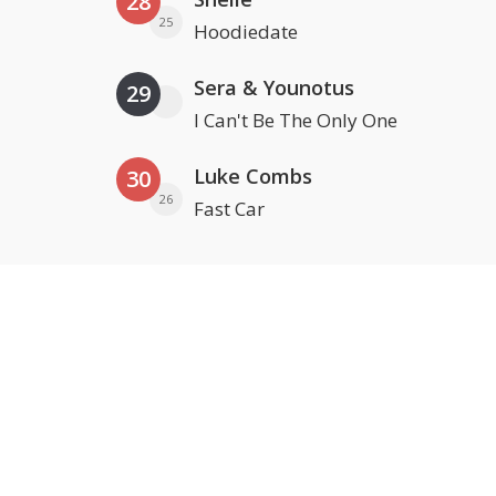
28
25
Hoodiedate
Sera & Younotus
29
I Can't Be The Only One
Luke Combs
30
26
Fast Car