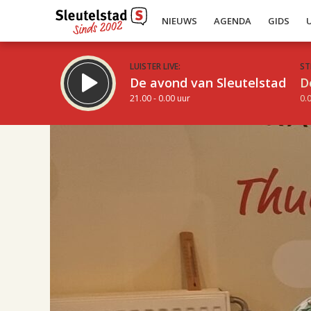
NIEUWS
AGENDA
GIDS
LUISTER LIVE:
ST
De avond van Sleutelstad
D
21.00 - 0.00 uur
0.0
17.00
Inklappen