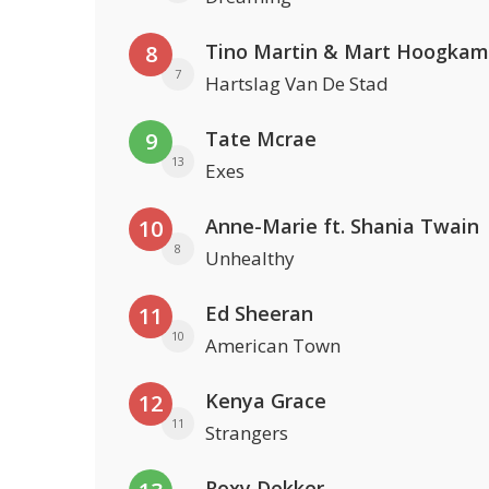
Tino Martin & Mart Hoogkam
8
7
Hartslag Van De Stad
Tate Mcrae
9
13
Exes
Anne-Marie ft. Shania Twain
10
8
Unhealthy
Ed Sheeran
11
10
American Town
Kenya Grace
12
11
Strangers
Roxy Dekker