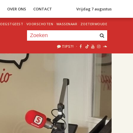
S
OVER ONS
CONTACT
Vrijdag 7 augustus
OEGSTGEEST
·
VOORSCHOTEN
·
WASSENAAR
·
ZOETERWOUDE
TIPS?!
·
Je luistert nu naar
uur 1 van 2
«
Vorig uur
Volgend uur
»
18.00