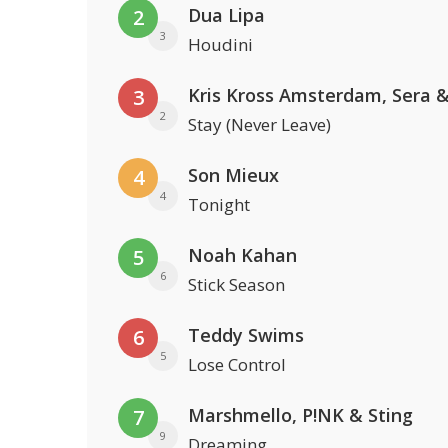
Dua Lipa
2
3
Houdini
3
2
Stay (Never Leave)
Son Mieux
4
4
Tonight
Noah Kahan
5
6
Stick Season
Teddy Swims
6
5
Lose Control
Marshmello, P!NK & Sting
7
9
Dreaming