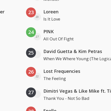
er
Loreen
23
20
Is It Love
P!NK
24
27
All Out Of Fight
David Guetta & Kim Petras
25
When We Where Young (The Logica
Lost Frequencies
26
22
The Feeling
27
Thank You - Not So Bad
Snelle