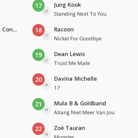
Jung Kook
17
23
Standing Next To You
Kris Kross Amsterdam, Sera & Conor Maynard
Racoon
18
17
Nickel For Goodbye
Dean Lewis
19
21
Trust Me Mate
Davina Michelle
20
19
17
Mula B & Goldband
21
24
Allang Niet Meer Van Jou
Zoë Tauran
22
18
Monster