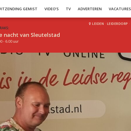
UITZENDING GEMIST
VIDEO’S
TV
ADVERTEREN
VACATURE
LEIDEN
·
LEIDERDORP
·
RAKS:
e nacht van Sleutelstad
0 - 6.00 uur