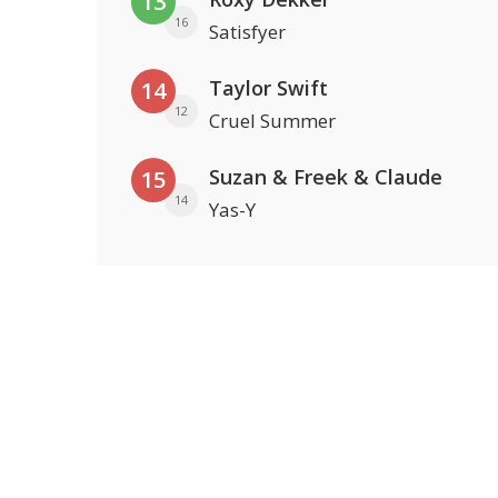
13
16
Satisfyer
Taylor Swift
14
12
Cruel Summer
Suzan & Freek & Claude
15
14
Yas-Y