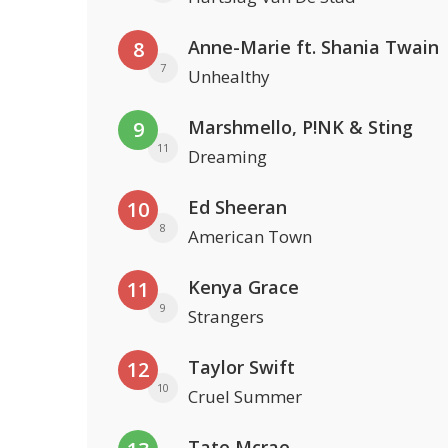
Anne-Marie ft. Shania Twain
8
7
Unhealthy
Marshmello, P!NK & Sting
9
11
Dreaming
Ed Sheeran
10
8
American Town
Kenya Grace
11
9
Strangers
Taylor Swift
12
10
Cruel Summer
Tate Mcrae