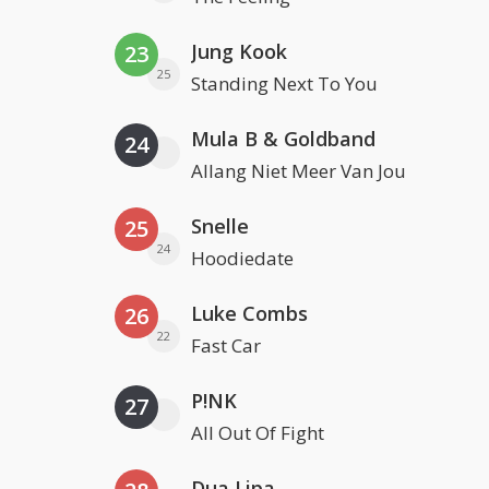
Jung Kook
23
25
Standing Next To You
Mula B & Goldband
24
Allang Niet Meer Van Jou
Snelle
25
24
Hoodiedate
Luke Combs
26
22
Fast Car
P!NK
27
All Out Of Fight
Dua Lipa