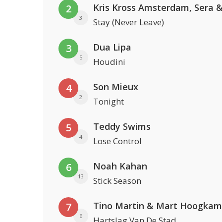
2
3
Stay (Never Leave)
Dua Lipa
3
5
Houdini
Son Mieux
4
2
Tonight
Teddy Swims
5
4
Lose Control
Noah Kahan
6
13
Stick Season
Tino Martin & Mart Hoogkam
7
6
Hartslag Van De Stad