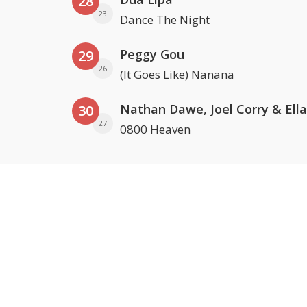
28
23
Dance The Night
Peggy Gou
29
26
(It Goes Like) Nanana
30
27
0800 Heaven