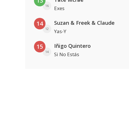
13
16
Exes
Suzan & Freek & Claude
14
12
Yas-Y
Iñigo Quintero
15
14
Si No Estás