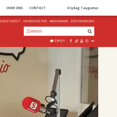
S
OVER ONS
CONTACT
Vrijdag 7 augustus
OEGSTGEEST
·
VOORSCHOTEN
·
WASSENAAR
·
ZOETERWOUDE
TIPS?!
·
Je luistert nu naar
uur 1 van 2
«
Vorig uur
Volgend uur
»
18.00