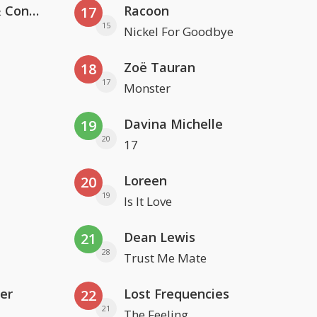
Kris Kross Amsterdam, Sera & Conor Maynard
Racoon
17
15
Nickel For Goodbye
Zoë Tauran
18
17
Monster
Davina Michelle
19
20
17
Loreen
20
19
Is It Love
Dean Lewis
21
28
Trust Me Mate
er
Lost Frequencies
22
21
The Feeling