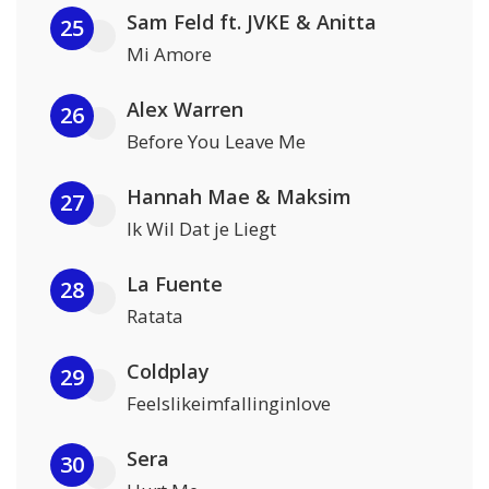
Sam Feld ft. JVKE & Anitta
25
Mi Amore
Alex Warren
26
Before You Leave Me
Hannah Mae & Maksim
27
Ik Wil Dat je Liegt
La Fuente
28
Ratata
Coldplay
29
Feelslikeimfallinginlove
Sera
30