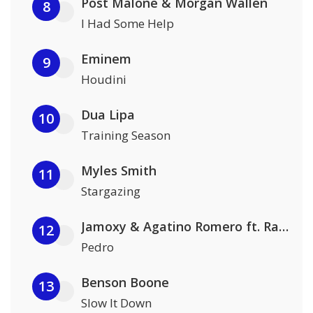
Post Malone & Morgan Wallen
8
I Had Some Help
Eminem
9
Houdini
Dua Lipa
10
Training Season
Myles Smith
11
Stargazing
Jamoxy & Agatino Romero ft. Raffaella Carrà
12
Pedro
Benson Boone
13
Slow It Down