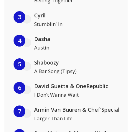
Belong Together
Cyril
3
Stumblin' In
Dasha
4
Austin
Shaboozy
5
A Bar Song (Tipsy)
David Guetta & OneRepublic
6
I Don’t Wanna Wait
Armin Van Buuren & Chef'Special
7
Larger Than Life