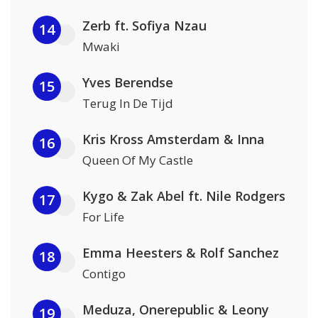
Zerb ft. Sofiya Nzau
14
Mwaki
Yves Berendse
15
Terug In De Tijd
Kris Kross Amsterdam & Inna
16
Queen Of My Castle
Kygo & Zak Abel ft. Nile Rodgers
17
For Life
Emma Heesters & Rolf Sanchez
18
Contigo
Meduza, Onerepublic & Leony
19