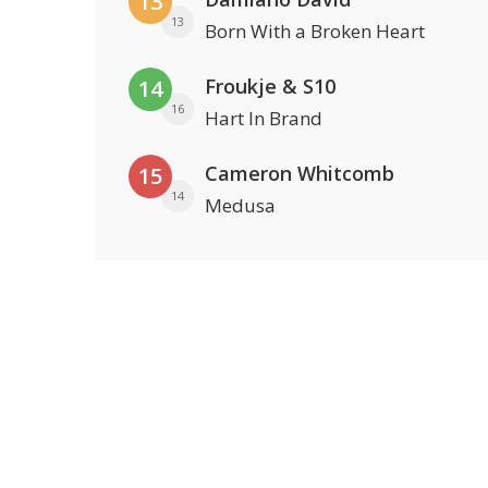
13
13
Born With a Broken Heart
Froukje & S10
14
16
Hart In Brand
Cameron Whitcomb
15
14
Medusa