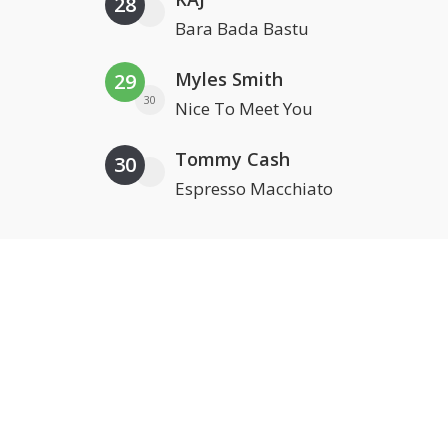
28
Bara Bada Bastu
Myles Smith
29
30
Nice To Meet You
Tommy Cash
30
Espresso Macchiato