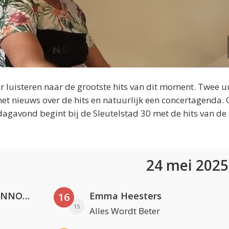
 luisteren naar de grootste hits van dit moment. Twee u
et nieuws over de hits en natuurlijk een concertagenda.
dagavond begint bij de Sleutelstad 30 met de hits van de
24 mei 202
Lustrum U.V.S.V/N.V.V.S.U. & ANNO ONS & Jopke van Dobbenburgh & Roeland Beelen
Emma Heesters
16
15
Alles Wordt Beter