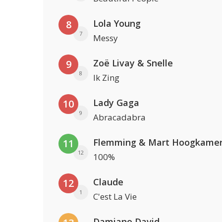
Lola Young
8
7
Messy
Zoë Livay & Snelle
9
8
Ik Zing
Lady Gaga
10
9
Abracadabra
Flemming & Mart Hoogkame
11
12
100%
Claude
12
1
C'est La Vie
Damiano David