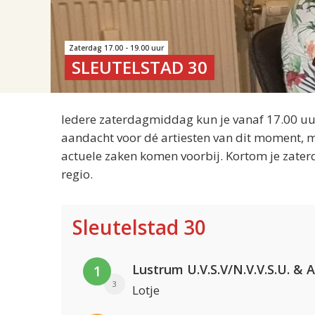
Zaterdag 17.00 - 19.00 uur
SLEUTELSTAD 30
Iedere zaterdagmiddag kun je vanaf 17.00 uur
aandacht voor dé artiesten van dit moment, m
actuele zaken komen voorbij. Kortom je zater
regio.
Sleutelstad 30
1
3
Lotje