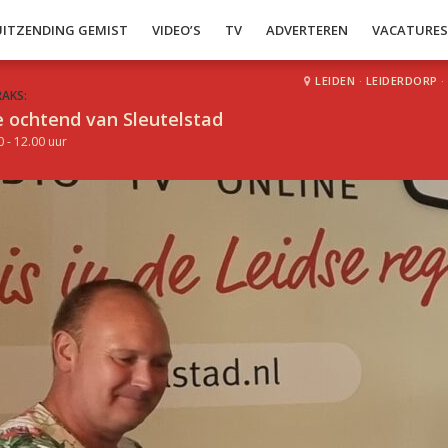
UITZENDING GEMIST
VIDEO’S
TV
ADVERTEREN
VACATURE
LEIDEN
·
LEIDERDORP
·
RAKS:
 ochtend van Sleutelstad
0 - 12.00 uur