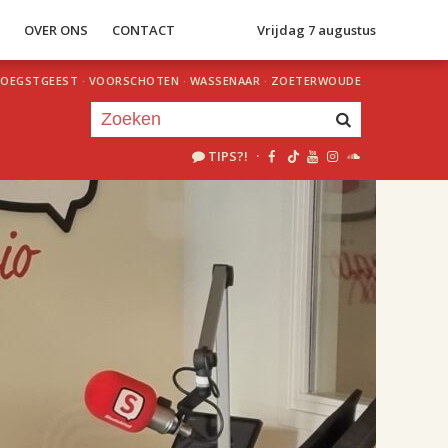
S
OVER ONS
CONTACT
Vrijdag 7 augustus
OEGSTGEEST
·
VOORSCHOTEN
·
WASSENAAR
·
ZOETERWOUDE
TIPS?!
·
Je luistert nu naar
uur 1 van 2
«
Vorig uur
Volgend uur
»
18.00