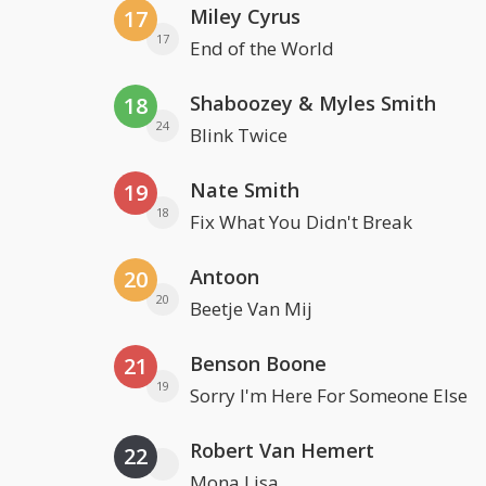
Miley Cyrus
17
17
End of the World
Shaboozey & Myles Smith
18
24
Blink Twice
Nate Smith
19
18
Fix What You Didn't Break
Antoon
20
20
Beetje Van Mij
Benson Boone
21
19
Sorry I'm Here For Someone Else
Robert Van Hemert
22
Mona Lisa