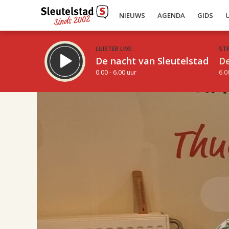
NIEUWS
AGENDA
GIDS
LUISTER LIVE:
ST
De nacht van Sleutelstad
De
0.00 - 6.00 uur
6.0
17.00
Inklappen