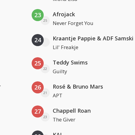
Afrojack
23
25
Never Forget You
Kraantje Pappie & ADF Samski
24
Lil' Freakje
Teddy Swims
25
22
Guilty
r
Rosé & Bruno Mars
26
21
APT
Chappell Roan
27
23
The Giver
KAJ