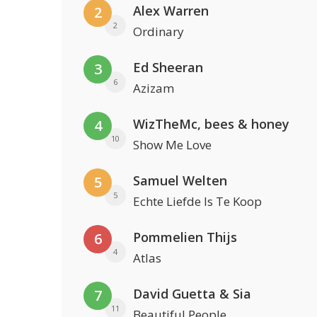
Alex Warren
2
2
Ordinary
Ed Sheeran
3
6
Azizam
WizTheMc, bees & honey
4
10
Show Me Love
Samuel Welten
5
5
Echte Liefde Is Te Koop
Pommelien Thijs
6
4
Atlas
David Guetta & Sia
7
11
Beautiful People