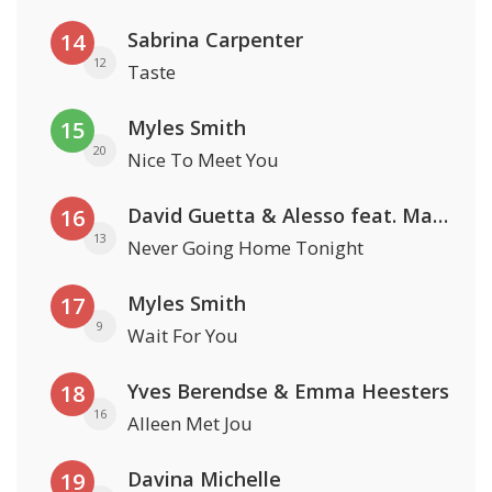
Sabrina Carpenter
14
12
Taste
Myles Smith
15
20
Nice To Meet You
David Guetta & Alesso feat. Madison Love
16
13
Never Going Home Tonight
Myles Smith
17
9
Wait For You
Yves Berendse & Emma Heesters
18
16
Alleen Met Jou
Davina Michelle
19