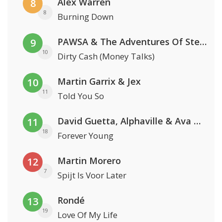
Alex Warren
8
8
Burning Down
PAWSA & The Adventures Of Stevie V
9
10
Dirty Cash (Money Talks)
Martin Garrix & Jex
10
11
Told You So
David Guetta, Alphaville & Ava Max
11
18
Forever Young
Martin Morero
12
7
Spijt Is Voor Later
Rondé
13
19
Love Of My Life