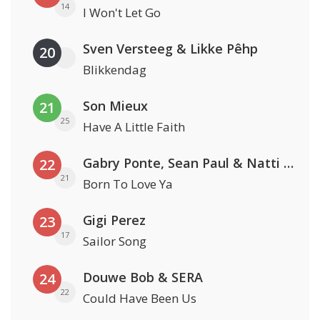
14
I Won't Let Go
Sven Versteeg & Likke Pêhp
20
Blikkendag
Son Mieux
21
25
Have A Little Faith
Gabry Ponte, Sean Paul & Natti Natasha
22
21
Born To Love Ya
Gigi Perez
23
17
Sailor Song
Douwe Bob & SERA
24
22
Could Have Been Us