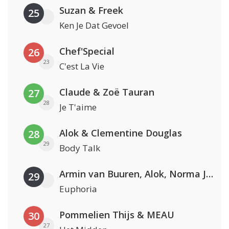
Suzan & Freek
25
Ken Je Dat Gevoel
Chef'Special
26
23
C'est La Vie
Claude & Zoë Tauran
27
28
Je T'aime
Alok & Clementine Douglas
28
29
Body Talk
Armin van Buuren, Alok, Norma Jean Martine & LAWRENT
29
Euphoria
Pommelien Thijs & MEAU
30
27