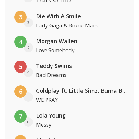
That's So True
Die With A Smile
3
3
Lady Gaga & Bruno Mars
Morgan Wallen
4
5
Love Somebody
Teddy Swims
5
4
Bad Dreams
Coldplay ft. Little Simz, Burna Boy, Elyanna & Tini
6
6
WE PRAY
Lola Young
7
15
Messy