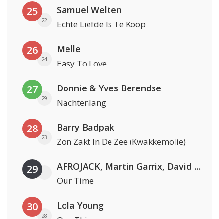
Samuel Welten
25
22
Echte Liefde Is Te Koop
Melle
26
24
Easy To Love
Donnie & Yves Berendse
27
29
Nachtenlang
Barry Badpak
28
23
Zon Zakt In De Zee (Kwakkemolie)
AFROJACK, Martin Garrix, David Guetta & Amél
29
Our Time
Lola Young
30
28