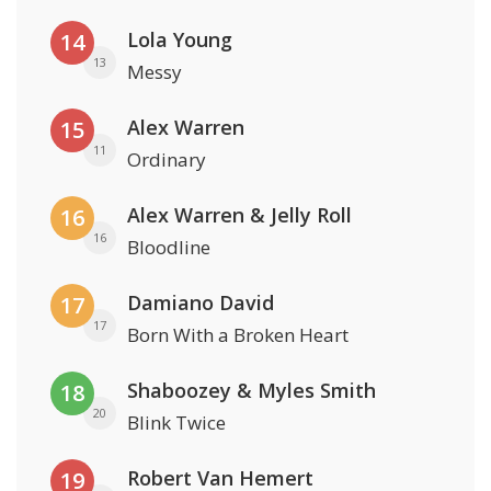
Lola Young
14
13
Messy
Alex Warren
15
11
Ordinary
Alex Warren & Jelly Roll
16
16
Bloodline
Damiano David
17
17
Born With a Broken Heart
Shaboozey & Myles Smith
18
20
Blink Twice
Robert Van Hemert
19