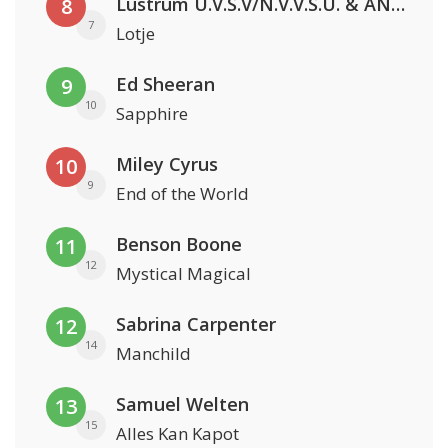
Lustrum U.V.S.V/N.V.V.S.U. & ANNO ONS & Jopke van Dobbenburgh & Roeland Beelen
8
7
Lotje
Ed Sheeran
9
10
Sapphire
Miley Cyrus
10
9
End of the World
Benson Boone
11
12
Mystical Magical
Sabrina Carpenter
12
14
Manchild
Samuel Welten
13
15
Alles Kan Kapot