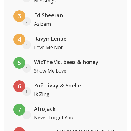
Blessings
Ed Sheeran
3
3
Azizam
Ravyn Lenae
4
4
Love Me Not
WizTheMc, bees & honey
5
6
Show Me Love
Zoë Livay & Snelle
6
5
Ik Zing
Afrojack
7
8
Never Forget You