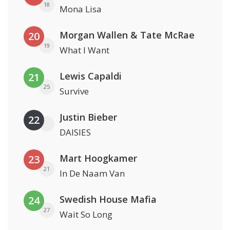
18
Mona Lisa
Morgan Wallen & Tate McRae
20
19
What I Want
Lewis Capaldi
21
25
Survive
Justin Bieber
22
DAISIES
Mart Hoogkamer
23
21
In De Naam Van
Swedish House Mafia
24
27
Wait So Long