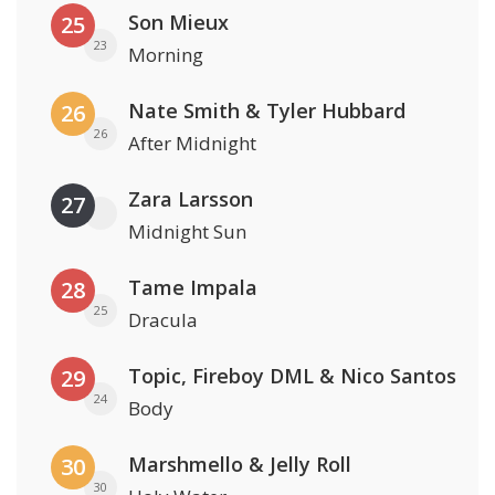
Son Mieux
25
23
Morning
Nate Smith & Tyler Hubbard
26
26
After Midnight
Zara Larsson
27
Midnight Sun
Tame Impala
28
25
Dracula
Topic, Fireboy DML & Nico Santos
29
24
Body
Marshmello & Jelly Roll
30
30