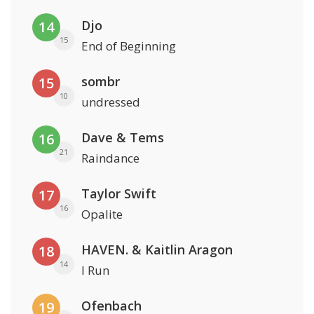
Djo
14
15
End of Beginning
sombr
15
10
undressed
Dave & Tems
16
21
Raindance
Taylor Swift
17
16
Opalite
HAVEN. & Kaitlin Aragon
18
14
I Run
Ofenbach
19