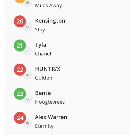
19
Miles Away
Kensington
20
17
Stay
Tyla
21
22
Chanel
HUNTR/X
22
20
Golden
Bente
23
27
Hoogtevrees
Alex Warren
24
18
Eternity