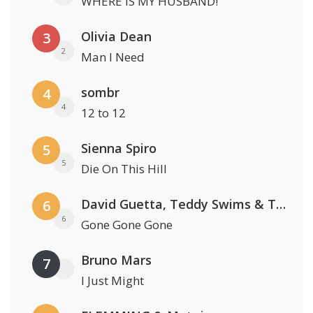
WHERE IS MY HUSBAND!
Olivia Dean
3
2
Man I Need
sombr
4
4
12 to 12
Sienna Spiro
5
5
Die On This Hill
David Guetta, Teddy Swims & Tones And I
6
6
Gone Gone Gone
Bruno Mars
7
I Just Might