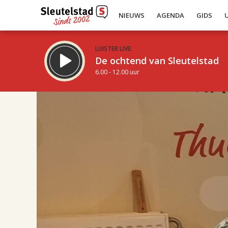
NIEUWS
AGENDA
GIDS
LUISTER LIVE:
De ochtend van Sleutelstad
6.00 - 12.00 uur
17.00
Inklappen