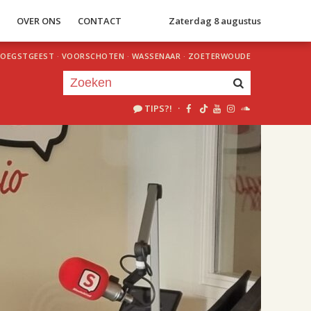
S
OVER ONS
CONTACT
Zaterdag 8 augustus
OEGSTGEEST
·
VOORSCHOTEN
·
WASSENAAR
·
ZOETERWOUDE
TIPS?!
·
Je luistert nu naar
uur 1 van 2
«
Vorig uur
Volgend uur
»
18.00