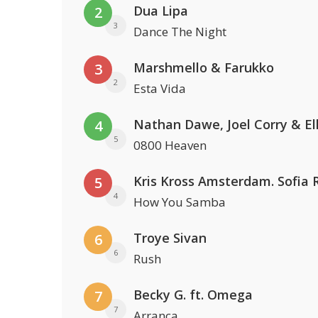
Dua Lipa
2
3
Dance The Night
Marshmello & Farukko
3
2
Esta Vida
4
5
0800 Heaven
5
4
How You Samba
Troye Sivan
6
6
Rush
Becky G. ft. Omega
7
7
Arranca