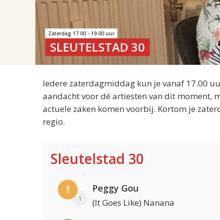
Zaterdag 17.00 - 19.00 uur
SLEUTELSTAD 30
Iedere zaterdagmiddag kun je vanaf 17.00 uur
aandacht voor dé artiesten van dit moment, m
actuele zaken komen voorbij. Kortom je zater
regio.
Sleutelstad 30
Peggy Gou
1
1
(It Goes Like) Nanana