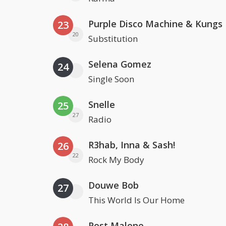
Purple Disco Machine & Kungs
23
20
Substitution
Selena Gomez
24
Single Soon
Snelle
25
27
Radio
R3hab, Inna & Sash!
26
22
Rock My Body
Douwe Bob
27
This World Is Our Home
Post Malone