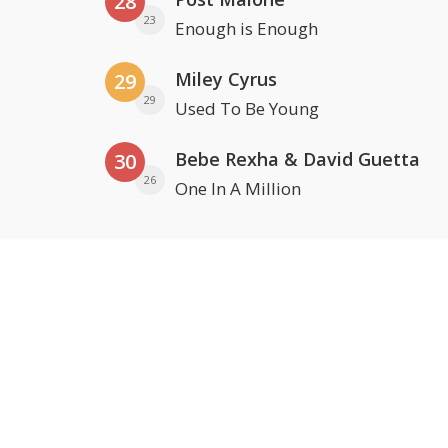
28
23
Enough is Enough
Miley Cyrus
29
29
Used To Be Young
Bebe Rexha & David Guetta
30
26
One In A Million