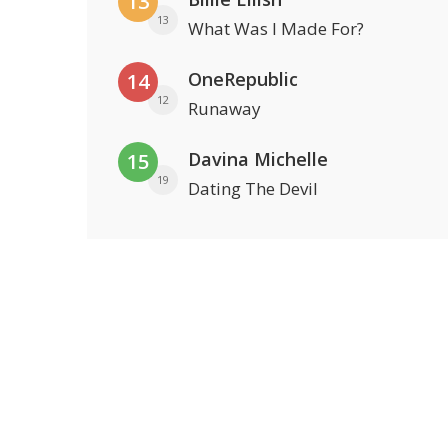
13
13
What Was I Made For?
OneRepublic
14
12
Runaway
Davina Michelle
15
19
Dating The Devil