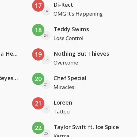
Di-Rect
17
14
OMG It's Happening
Teddy Swims
18
24
Lose Control
Nathan Dawe, Joel Corry & Ella Henderson
Nothing But Thieves
19
17
Overcome
Kris Kross Amsterdam. Sofia Reyes & Tinie Tempah
Chef'Special
20
21
Miracles
Loreen
21
18
Tattoo
Taylor Swift ft. Ice Spice
22
25
Karma