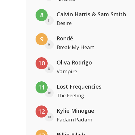
Calvin Harris & Sam Smith
8
11
Desire
Rondé
9
9
Break My Heart
Oliva Rodrigo
10
8
Vampire
Lost Frequencies
11
16
The Feeling
Kylie Minogue
12
10
Padam Padam
Billie Eilish