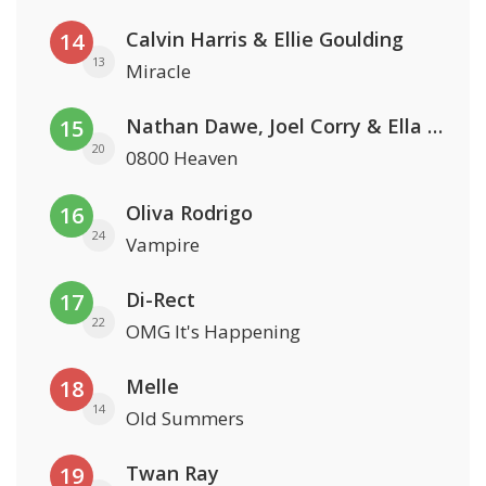
Calvin Harris & Ellie Goulding
14
13
Miracle
Nathan Dawe, Joel Corry & Ella Henderson
15
20
0800 Heaven
Oliva Rodrigo
16
24
Vampire
Di-Rect
17
22
OMG It's Happening
Melle
18
14
Old Summers
Twan Ray
19