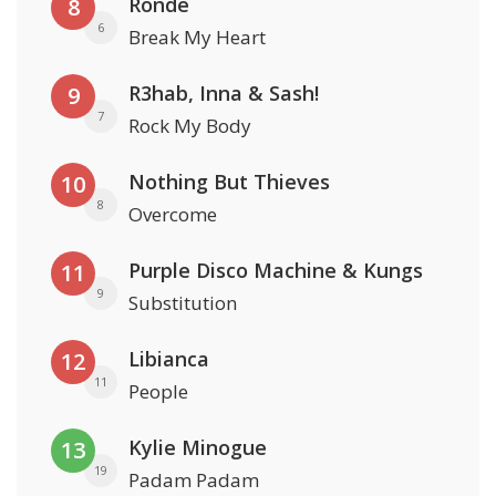
Rondé
8
6
Break My Heart
R3hab, Inna & Sash!
9
7
Rock My Body
Nothing But Thieves
10
8
Overcome
Purple Disco Machine & Kungs
11
9
Substitution
Libianca
12
11
People
Kylie Minogue
13
19
Padam Padam