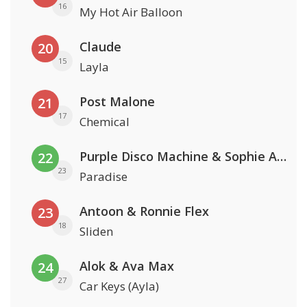
16
My Hot Air Balloon
Claude
20
15
Layla
Post Malone
21
17
Chemical
Purple Disco Machine & Sophie And The Giants
22
23
Paradise
Antoon & Ronnie Flex
23
18
Sliden
Alok & Ava Max
24
27
Car Keys (Ayla)