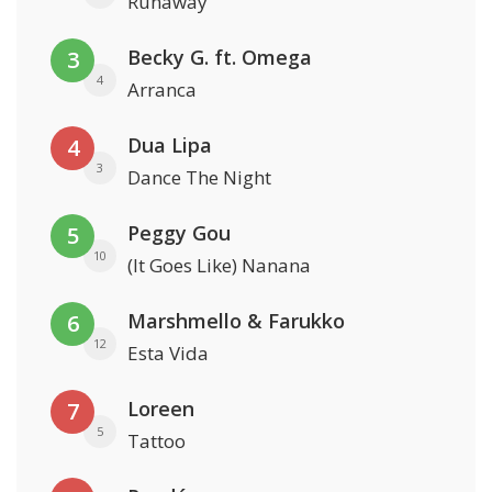
Runaway
Becky G. ft. Omega
3
4
Arranca
Dua Lipa
4
3
Dance The Night
Peggy Gou
5
10
(It Goes Like) Nanana
Marshmello & Farukko
6
12
Esta Vida
Loreen
7
5
Tattoo