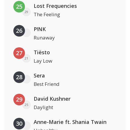
Lost Frequencies
25
29
The Feeling
P!NK
26
Runaway
Tiësto
27
21
Lay Low
Sera
28
Best Friend
David Kushner
29
25
Daylight
Anne-Marie ft. Shania Twain
30