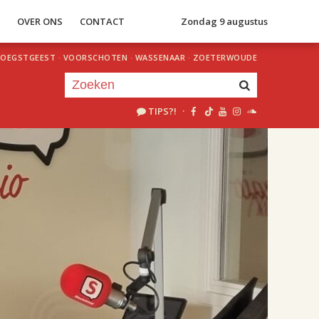
S
OVER ONS
CONTACT
Zondag 9 augustus
OEGSTGEEST
·
VOORSCHOTEN
·
WASSENAAR
·
ZOETERWOUDE
TIPS?!
·
Je luistert nu naar
uur 1 van 2
«
Vorig uur
Volgend uur
»
18.00