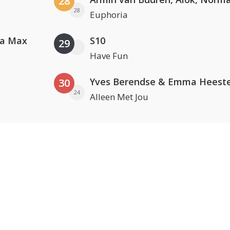
28
28
Euphoria
va Max
S10
29
Have Fun
Yves Berendse & Emma Heeste
30
24
Alleen Met Jou