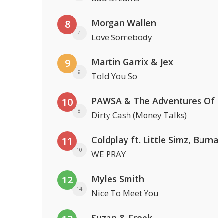
Morgan Wallen
8
4
Love Somebody
Martin Garrix & Jex
9
9
Told You So
10
8
Dirty Cash (Money Talks)
11
10
WE PRAY
Myles Smith
12
14
Nice To Meet You
Suzan & Freek