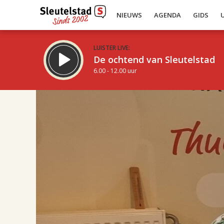
NIEUWS
AGENDA
GIDS
LUISTER LIVE:
De ochtend van Sleutelstad
6.00 - 12.00 uur
17.00
Inklappen