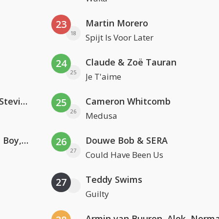
Martin Morero
23
18
Spijt Is Voor Later
Claude & Zoë Tauran
24
25
Je T'aime
PAWSA & The Adventures Of Stevie V
Cameron Whitcomb
25
26
Medusa
Coldplay ft. Little Simz, Burna Boy, Elyanna & Tini
Douwe Bob & SERA
26
27
Could Have Been Us
Teddy Swims
27
Guilty