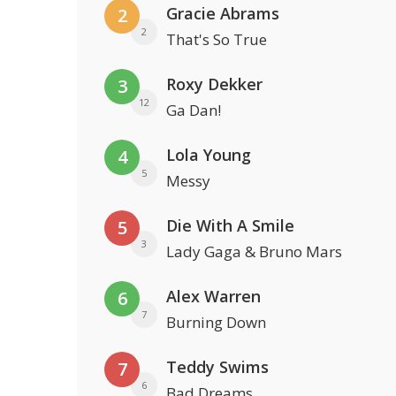
Gracie Abrams
2
2
That's So True
Roxy Dekker
3
12
Ga Dan!
Lola Young
4
5
Messy
Die With A Smile
5
3
Lady Gaga & Bruno Mars
Alex Warren
6
7
Burning Down
Teddy Swims
7
6
Bad Dreams