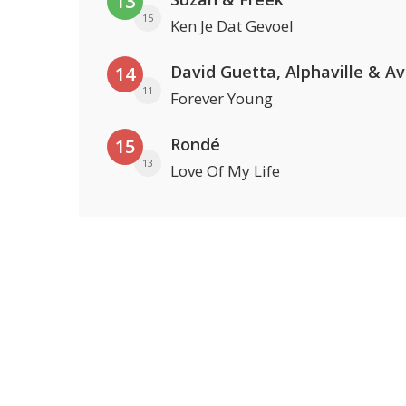
13
15
Ken Je Dat Gevoel
David Guetta, Alphaville & A
14
11
Forever Young
Rondé
15
13
Love Of My Life