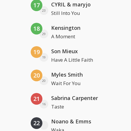
CYRIL & maryjo
17
23
Still Into You
Kensington
18
29
A Moment
Son Mieux
19
19
Have A Little Faith
Myles Smith
20
20
Wait For You
Sabrina Carpenter
21
16
Taste
Noano & Emms
22
Waka