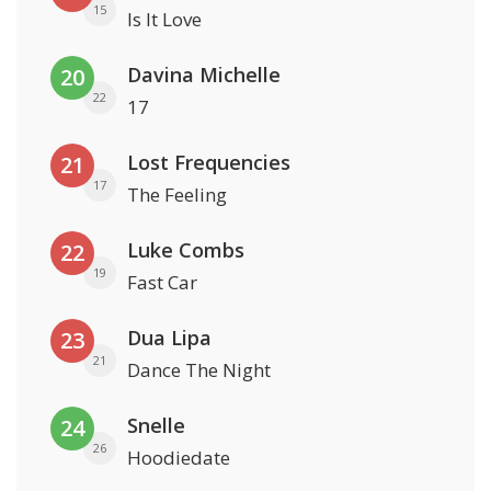
15
Is It Love
Davina Michelle
20
22
17
Lost Frequencies
21
17
The Feeling
Luke Combs
22
19
Fast Car
Dua Lipa
23
21
Dance The Night
Snelle
24
26
Hoodiedate