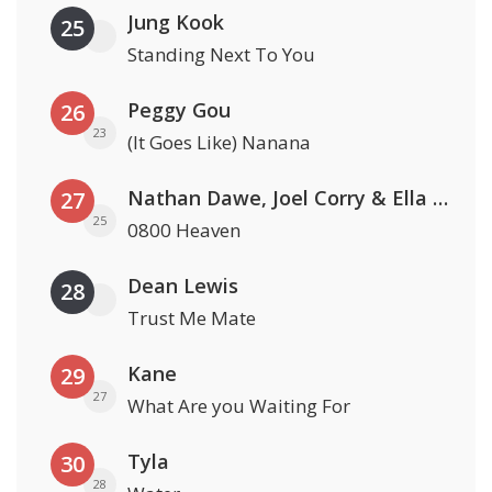
Jung Kook
25
Standing Next To You
Peggy Gou
26
23
(It Goes Like) Nanana
Nathan Dawe, Joel Corry & Ella Henderson
27
25
0800 Heaven
Dean Lewis
28
Trust Me Mate
Kane
29
27
What Are you Waiting For
Tyla
30
28