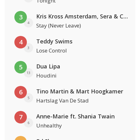
Tonight
Kris Kross Amsterdam, Sera & Conor Maynard
3
4
Stay (Never Leave)
Teddy Swims
4
3
Lose Control
Dua Lipa
5
13
Houdini
Tino Martin & Mart Hoogkamer
6
5
Hartslag Van De Stad
Anne-Marie ft. Shania Twain
7
6
Unhealthy