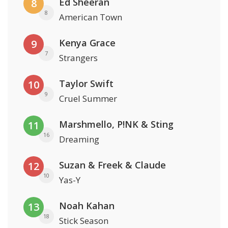
Ed Sheeran
8
8
American Town
Kenya Grace
9
7
Strangers
Taylor Swift
10
9
Cruel Summer
Marshmello, P!NK & Sting
11
16
Dreaming
Suzan & Freek & Claude
12
10
Yas-Y
Noah Kahan
13
18
Stick Season