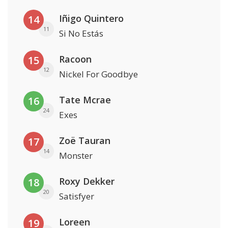
Iñigo Quintero
14
11
Si No Estás
Racoon
15
12
Nickel For Goodbye
Tate Mcrae
16
24
Exes
Zoë Tauran
17
14
Monster
Roxy Dekker
18
20
Satisfyer
Loreen
19