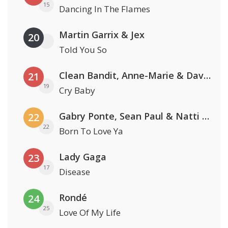
15
Dancing In The Flames
Martin Garrix & Jex
20
Told You So
Clean Bandit, Anne-Marie & David Guetta
21
19
Cry Baby
Gabry Ponte, Sean Paul & Natti Natasha
22
22
Born To Love Ya
Lady Gaga
23
17
Disease
Rondé
24
25
Love Of My Life