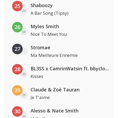
Shaboozy
25
23
A Bar Song (Tipsy)
Myles Smith
26
28
Nice To Meet You
Stromae
27
Ma Meilleure Ennemie
BL3SS x CamrinWatsin ft. bbyclose
28
24
Kisses
Claude & Zoë Tauran
29
29
Je T'aime
Alesso & Nate Smith
30
26