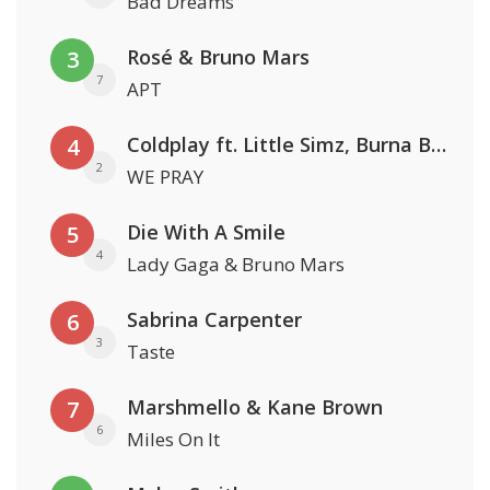
Bad Dreams
Rosé & Bruno Mars
3
7
APT
Coldplay ft. Little Simz, Burna Boy, Elyanna & Tini
4
2
WE PRAY
Die With A Smile
5
4
Lady Gaga & Bruno Mars
Sabrina Carpenter
6
3
Taste
Marshmello & Kane Brown
7
6
Miles On It