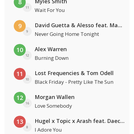
Myles Smith
8
11
Wait For You
David Guetta & Alesso feat. Madison Love
9
9
Never Going Home Tonight
Alex Warren
10
12
Burning Down
Lost Frequencies & Tom Odell
11
10
Black Friday - Pretty Like The Sun
Morgan Wallen
12
16
Love Somebody
Hugel x Topic x Arash feat. Daecolm
13
8
I Adore You