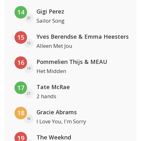
Gigi Perez
14
20
Sailor Song
Yves Berendse & Emma Heesters
15
13
Alleen Met Jou
Pommelien Thijs & MEAU
16
14
Het Midden
Tate McRae
17
21
2 hands
Gracie Abrams
18
18
I Love You, I'm Sorry
The Weeknd
19