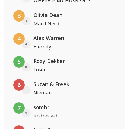
WHERE IS MY HUSBAND!
Olivia Dean
3
3
Man I Need
Alex Warren
4
4
Eternity
Roxy Dekker
5
8
Loser
Suzan & Freek
6
5
Niemand
sombr
7
9
undressed