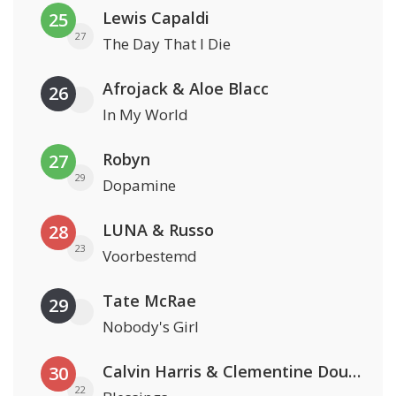
Lewis Capaldi
25
27
The Day That I Die
Afrojack & Aloe Blacc
26
In My World
Robyn
27
29
Dopamine
LUNA & Russo
28
23
Voorbestemd
Tate McRae
29
Nobody's Girl
Calvin Harris & Clementine Douglas
30
22