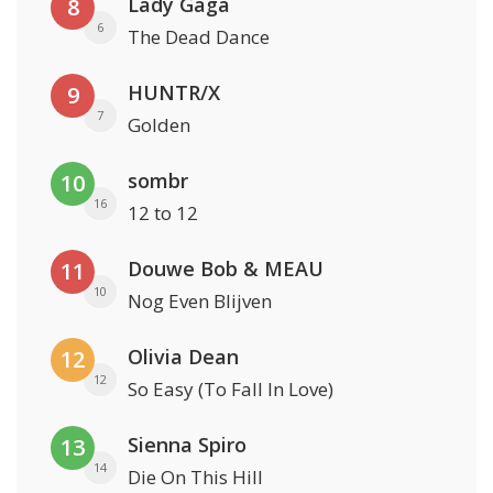
Lady Gaga
8
6
The Dead Dance
HUNTR/X
9
7
Golden
sombr
10
16
12 to 12
Douwe Bob & MEAU
11
10
Nog Even Blijven
Olivia Dean
12
12
So Easy (To Fall In Love)
Sienna Spiro
13
14
Die On This Hill