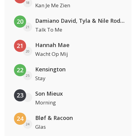
18
Kan Je Me Zien
Damiano David, Tyla & Nile Rodgers
20
21
Talk To Me
Hannah Mae
21
20
Wacht Op Mij
Kensington
22
25
Stay
Son Mieux
23
Morning
Bløf & Racoon
24
24
Glas