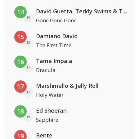
David Guetta, Teddy Swims & Tones And I
14
15
Gone Gone Gone
Damiano David
15
13
The First Time
Tame Impala
16
17
Dracula
Marshmello & Jelly Roll
17
11
Holy Water
Ed Sheeran
18
19
Sapphire
Bente
19