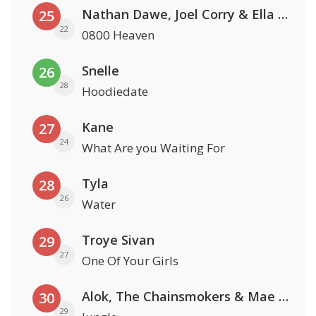
Nathan Dawe, Joel Corry & Ella Henderson
25
22
0800 Heaven
Snelle
26
28
Hoodiedate
Kane
27
24
What Are you Waiting For
Tyla
28
26
Water
Troye Sivan
29
27
One Of Your Girls
Alok, The Chainsmokers & Mae Stephens
30
29