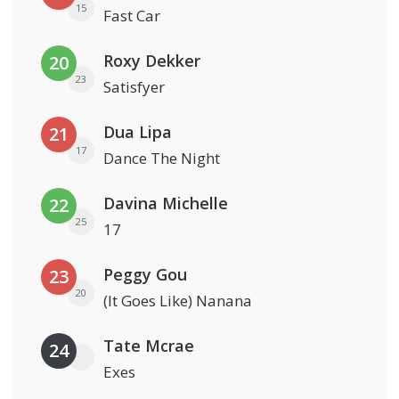
15
Fast Car
Roxy Dekker
20
23
Satisfyer
Dua Lipa
21
17
Dance The Night
Davina Michelle
22
25
17
Peggy Gou
23
20
(It Goes Like) Nanana
Tate Mcrae
24
Exes