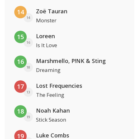
Zoë Tauran
14
14
Monster
Loreen
15
16
Is It Love
Marshmello, P!NK & Sting
16
18
Dreaming
Lost Frequencies
17
13
The Feeling
Noah Kahan
18
19
Stick Season
Luke Combs
19