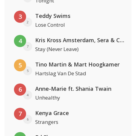
Tonight
Teddy Swims
3
2
Lose Control
Kris Kross Amsterdam, Sera & Conor Maynard
4
7
Stay (Never Leave)
Tino Martin & Mart Hoogkamer
5
5
Hartslag Van De Stad
Anne-Marie ft. Shania Twain
6
4
Unhealthy
Kenya Grace
7
6
Strangers