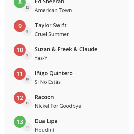
Ed Sheeran
8
12
American Town
Taylor Swift
9
8
Cruel Summer
Suzan & Freek & Claude
10
9
Yas-Y
Iñigo Quintero
11
10
Si No Estás
Racoon
12
11
Nickel For Goodbye
Dua Lipa
13
21
Houdini