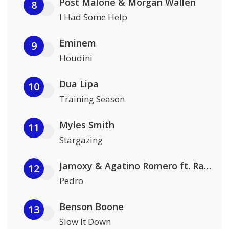
Post Malone & Morgan Wallen
8
I Had Some Help
Eminem
9
Houdini
Dua Lipa
10
Training Season
Myles Smith
11
Stargazing
Jamoxy & Agatino Romero ft. Raffaella Carrà
12
Pedro
Benson Boone
13
Slow It Down