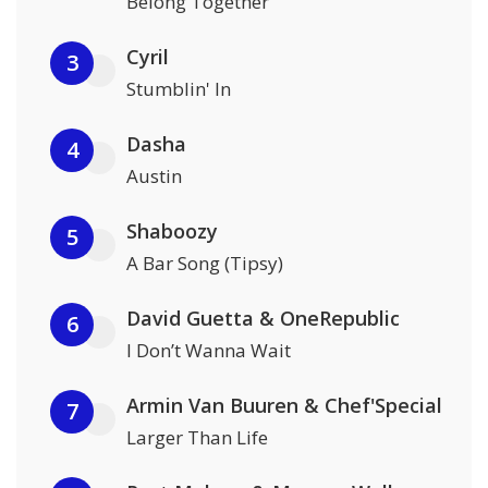
Belong Together
Cyril
3
Stumblin' In
Dasha
4
Austin
Shaboozy
5
A Bar Song (Tipsy)
David Guetta & OneRepublic
6
I Don’t Wanna Wait
Armin Van Buuren & Chef'Special
7
Larger Than Life