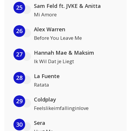
Sam Feld ft. JVKE & Anitta
25
Mi Amore
Alex Warren
26
Before You Leave Me
Hannah Mae & Maksim
27
Ik Wil Dat je Liegt
La Fuente
28
Ratata
Coldplay
29
Feelslikeimfallinginlove
Sera
30