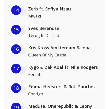
Zerb ft. Sofiya Nzau
14
Mwaki
Yves Berendse
15
Terug In De Tijd
Kris Kross Amsterdam & Inna
16
Queen Of My Castle
Kygo & Zak Abel ft. Nile Rodgers
17
For Life
Emma Heesters & Rolf Sanchez
18
Contigo
Meduza, Onerepublic & Leony
19