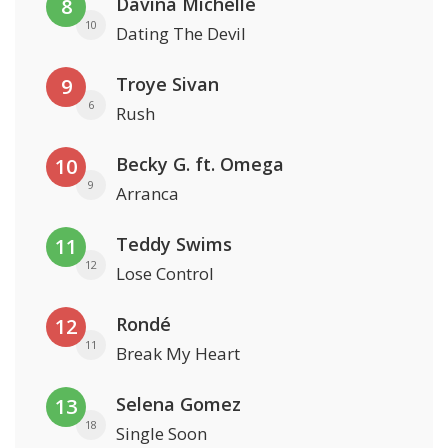
Davina Michelle
8
10
Dating The Devil
Troye Sivan
9
6
Rush
Becky G. ft. Omega
10
9
Arranca
Teddy Swims
11
12
Lose Control
Rondé
12
11
Break My Heart
Selena Gomez
13
18
Single Soon