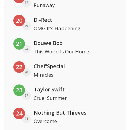
17
Runaway
Di-Rect
20
19
OMG It's Happening
Douwe Bob
21
24
This World Is Our Home
Chef'Special
22
20
Miracles
Taylor Swift
23
27
Cruel Summer
Nothing But Thieves
24
21
Overcome