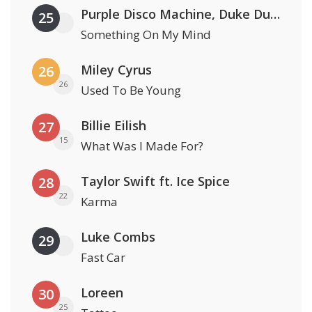
Purple Disco Machine, Duke Dumont & Nothing But Thieves
25
Something On My Mind
Miley Cyrus
26
26
Used To Be Young
Billie Eilish
27
15
What Was I Made For?
Taylor Swift ft. Ice Spice
28
22
Karma
Luke Combs
29
Fast Car
Loreen
30
25