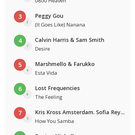
0800 Heaven
Peggy Gou
3
2
(It Goes Like) Nanana
Calvin Harris & Sam Smith
4
7
Desire
Marshmello & Farukko
5
4
Esta Vida
Lost Frequencies
6
8
The Feeling
Kris Kross Amsterdam. Sofia Reyes & Tinie Tempah
7
5
How You Samba