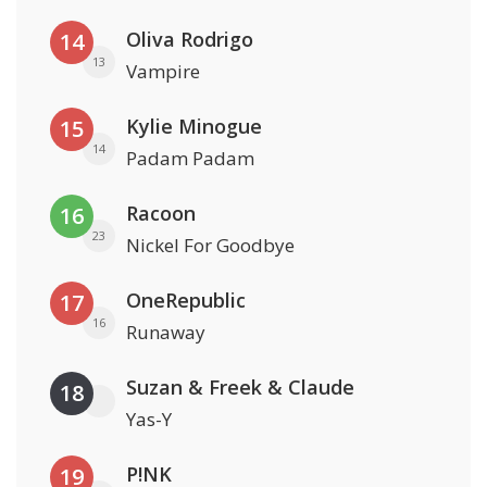
Oliva Rodrigo
14
13
Vampire
Kylie Minogue
15
14
Padam Padam
Racoon
16
23
Nickel For Goodbye
OneRepublic
17
16
Runaway
Suzan & Freek & Claude
18
Yas-Y
P!NK
19