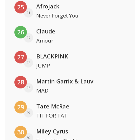
Afrojack
25
21
Never Forget You
Claude
26
27
Amour
BLACKPINK
27
22
JUMP
Martin Garrix & Lauv
28
26
MAD
Tate McRae
29
29
TIT FOR TAT
Miley Cyrus
30
30