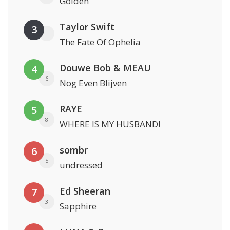
Golden
Taylor Swift
3
The Fate Of Ophelia
Douwe Bob & MEAU
4
6
Nog Even Blijven
RAYE
5
8
WHERE IS MY HUSBAND!
sombr
6
5
undressed
Ed Sheeran
7
3
Sapphire