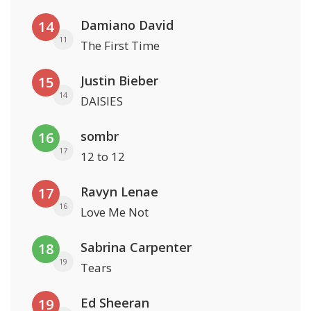
Damiano David
14
11
The First Time
Justin Bieber
15
14
DAISIES
sombr
16
17
12 to 12
Ravyn Lenae
17
16
Love Me Not
Sabrina Carpenter
18
19
Tears
Ed Sheeran
19