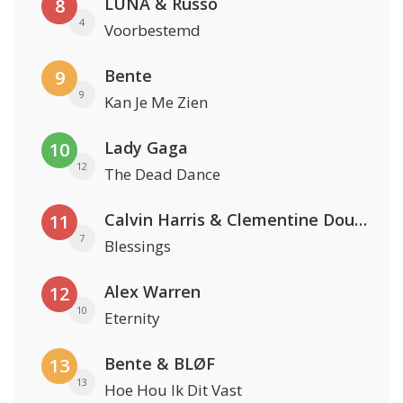
LUNA & Russo
8
4
Voorbestemd
Bente
9
9
Kan Je Me Zien
Lady Gaga
10
12
The Dead Dance
Calvin Harris & Clementine Douglas
11
7
Blessings
Alex Warren
12
10
Eternity
Bente & BLØF
13
13
Hoe Hou Ik Dit Vast