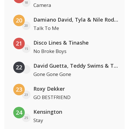
18
Camera
Damiano David, Tyla & Nile Rodgers
20
20
Talk To Me
Disco Lines & Tinashe
21
15
No Broke Boys
David Guetta, Teddy Swims & Tones And I
22
Gone Gone Gone
Roxy Dekker
23
23
GO BESTFRIEND
Kensington
24
25
Stay