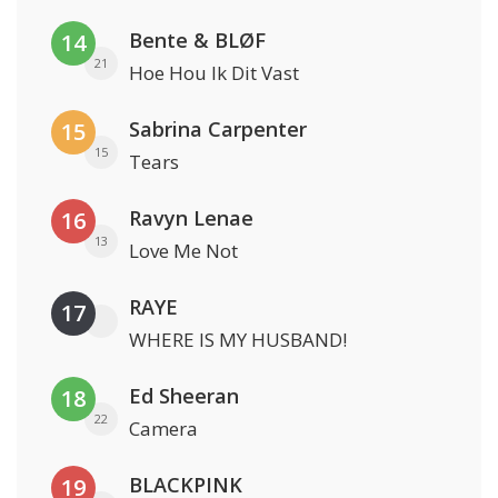
Bente & BLØF
14
21
Hoe Hou Ik Dit Vast
Sabrina Carpenter
15
15
Tears
Ravyn Lenae
16
13
Love Me Not
RAYE
17
WHERE IS MY HUSBAND!
Ed Sheeran
18
22
Camera
BLACKPINK
19