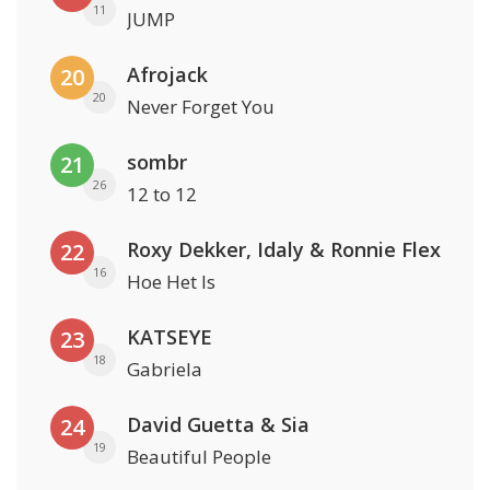
11
JUMP
Afrojack
20
20
Never Forget You
sombr
21
26
12 to 12
Roxy Dekker, Idaly & Ronnie Flex
22
16
Hoe Het Is
KATSEYE
23
18
Gabriela
David Guetta & Sia
24
19
Beautiful People