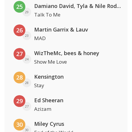
Damiano David, Tyla & Nile Rodgers
25
29
Talk To Me
Martin Garrix & Lauv
26
23
MAD
WizTheMc, bees & honey
27
24
Show Me Love
Kensington
28
28
Stay
Ed Sheeran
29
27
Azizam
Miley Cyrus
30
30