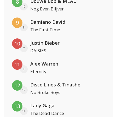
Douwe Bob & MEAU
8
10
Nog Even Blijven
Damiano David
9
9
The First Time
Justin Bieber
10
7
DAISIES
Alex Warren
11
8
Eternity
Disco Lines & Tinashe
12
17
No Broke Boys
Lady Gaga
13
14
The Dead Dance