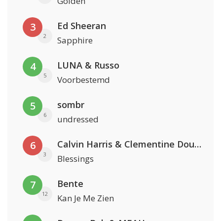
Golden
Ed Sheeran
3
2
Sapphire
LUNA & Russo
4
5
Voorbestemd
sombr
5
6
undressed
Calvin Harris & Clementine Douglas
6
3
Blessings
Bente
7
12
Kan Je Me Zien