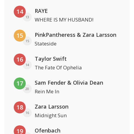
RAYE
14
13
WHERE IS MY HUSBAND!
PinkPantheress & Zara Larsson
15
15
Stateside
Taylor Swift
16
14
The Fate Of Ophelia
Sam Fender & Olivia Dean
17
20
Rein Me In
Zara Larsson
18
16
Midnight Sun
Ofenbach
19