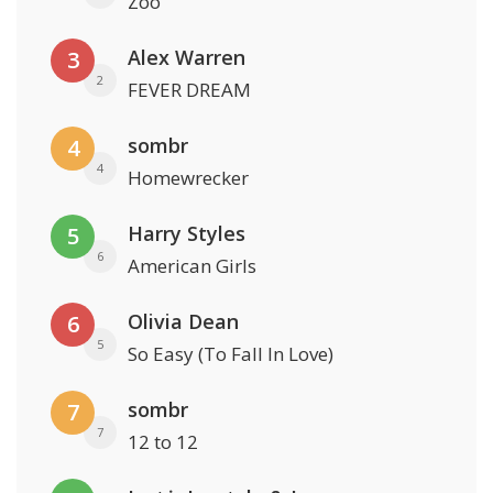
Zoo
Alex Warren
3
2
FEVER DREAM
sombr
4
4
Homewrecker
Harry Styles
5
6
American Girls
Olivia Dean
6
5
So Easy (To Fall In Love)
sombr
7
7
12 to 12