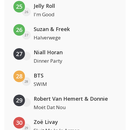
Jelly Roll
25
26
I'm Good
Suzan & Freek
26
27
Halverwege
Niall Horan
27
Dinner Party
BTS
28
28
SWIM
Robert Van Hemert & Donnie
29
Moët Dat Nou
Zoë Livay
30
29