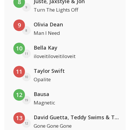
Justė, Jaxstyle & Jon
8
9
Turn The Lights Off
Olivia Dean
9
8
Man I Need
Bella Kay
10
11
iloveitiloveitiloveit
Taylor Swift
11
10
Opalite
Bausa
12
19
Magnetic
David Guetta, Teddy Swims & Tones And I
13
12
Gone Gone Gone