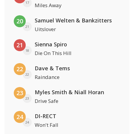
17
Miles Away
Samuel Welten & Bankzitters
20
21
Uitslover
Sienna Spiro
21
18
Die On This Hill
Dave & Tems
22
22
Raindance
Myles Smith & Niall Horan
23
23
Drive Safe
DI-RECT
24
24
Won't Fall