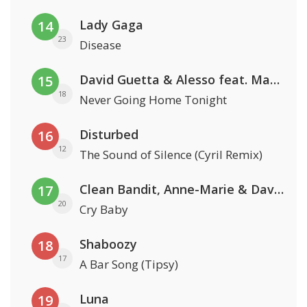
Lady Gaga
14
23
Disease
David Guetta & Alesso feat. Madison Love
15
18
Never Going Home Tonight
Disturbed
16
12
The Sound of Silence (Cyril Remix)
Clean Bandit, Anne-Marie & David Guetta
17
20
Cry Baby
Shaboozy
18
17
A Bar Song (Tipsy)
Luna
19