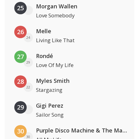
Morgan Wallen
25
Love Somebody
Melle
26
24
Living Like That
Rondé
27
29
Love Of My Life
Myles Smith
28
22
Stargazing
Gigi Perez
29
Sailor Song
Purple Disco Machine & The Magician
30
30