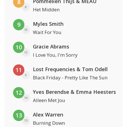
Pommelien Thijs & MEAU
8
8
Het Midden
Myles Smith
9
10
Wait For You
Gracie Abrams
10
13
I Love You, I'm Sorry
Lost Frequencies & Tom Odell
11
9
Black Friday - Pretty Like The Sun
Yves Berendse & Emma Heesters
12
14
Alleen Met Jou
Alex Warren
13
15
Burning Down