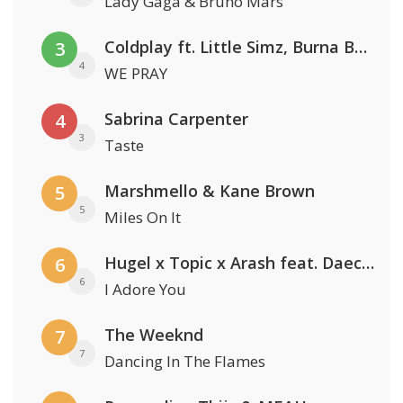
Lady Gaga & Bruno Mars
Coldplay ft. Little Simz, Burna Boy, Elyanna & Tini
3
4
WE PRAY
Sabrina Carpenter
4
3
Taste
Marshmello & Kane Brown
5
5
Miles On It
Hugel x Topic x Arash feat. Daecolm
6
6
I Adore You
The Weeknd
7
7
Dancing In The Flames