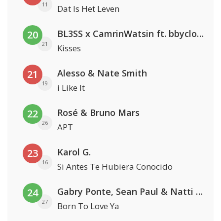
11
Dat Is Het Leven
BL3SS x CamrinWatsin ft. bbyclose
20
21
Kisses
Alesso & Nate Smith
21
19
i Like It
Rosé & Bruno Mars
22
26
APT
Karol G.
23
16
Si Antes Te Hubiera Conocido
Gabry Ponte, Sean Paul & Natti Natasha
24
27
Born To Love Ya