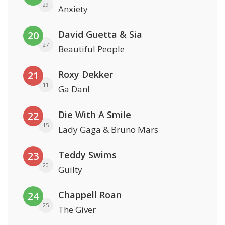
29
Anxiety
David Guetta & Sia
20
27
Beautiful People
Roxy Dekker
21
11
Ga Dan!
Die With A Smile
22
15
Lady Gaga & Bruno Mars
Teddy Swims
23
20
Guilty
Chappell Roan
24
25
The Giver