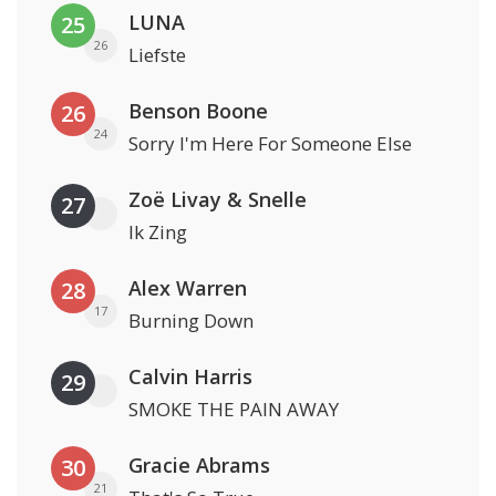
LUNA
25
26
Liefste
Benson Boone
26
24
Sorry I'm Here For Someone Else
Zoë Livay & Snelle
27
Ik Zing
Alex Warren
28
17
Burning Down
Calvin Harris
29
SMOKE THE PAIN AWAY
Gracie Abrams
30
21