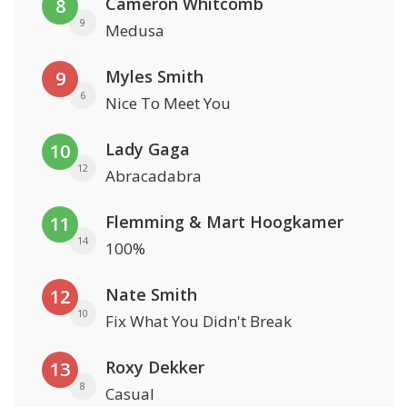
Cameron Whitcomb
8
9
Medusa
Myles Smith
9
6
Nice To Meet You
Lady Gaga
10
12
Abracadabra
Flemming & Mart Hoogkamer
11
14
100%
Nate Smith
12
10
Fix What You Didn't Break
Roxy Dekker
13
8
Casual