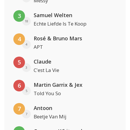
Messy
Samuel Welten
3
18
Echte Liefde Is Te Koop
Rosé & Bruno Mars
4
4
APT
Claude
5
3
C'est La Vie
Martin Garrix & Jex
6
5
Told You So
Antoon
7
7
Beetje Van Mij