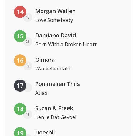
Morgan Wallen
14
13
Love Somebody
Damiano David
15
23
Born With a Broken Heart
Oimara
16
16
Wackelkontakt
Pommelien Thijs
17
Atlas
Suzan & Freek
18
19
Ken Je Dat Gevoel
Doechii
19