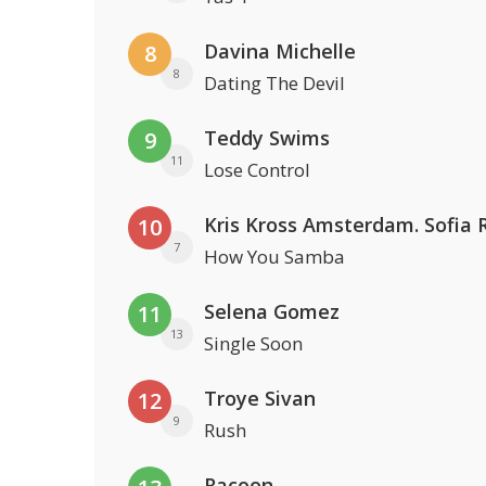
Davina Michelle
8
8
Dating The Devil
Teddy Swims
9
11
Lose Control
10
7
How You Samba
Selena Gomez
11
13
Single Soon
Troye Sivan
12
9
Rush
Racoon