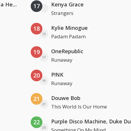
Nathan Dawe, Joel Corry & Ella Henderson
Kenya Grace
17
Strangers
Kylie Minogue
18
15
Padam Padam
OneRepublic
19
17
Runaway
P!NK
20
19
Runaway
Douwe Bob
21
21
This World Is Our Home
22
25
Something On My Mind