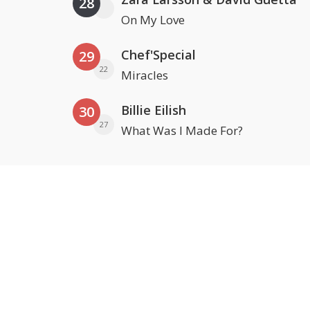
28
On My Love
Chef'Special
29
22
Miracles
Billie Eilish
30
27
What Was I Made For?