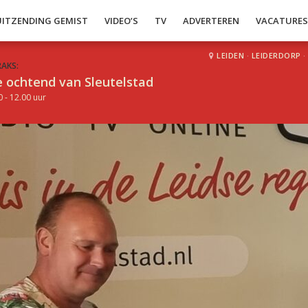
UITZENDING GEMIST
VIDEO’S
TV
ADVERTEREN
VACATURE
LEIDEN
·
LEIDERDORP
·
RAKS:
 ochtend van Sleutelstad
0 - 12.00 uur