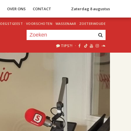
S
OVER ONS
CONTACT
Zaterdag 8 augustus
OEGSTGEEST
·
VOORSCHOTEN
·
WASSENAAR
·
ZOETERWOUDE
TIPS?!
·
Je luistert nu naar
uur 1 van 2
«
Vorig uur
Volgend uur
»
18.00