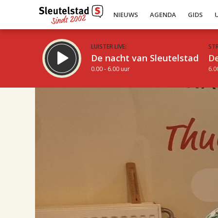
NIEUWS
AGENDA
GIDS
LUISTER LIVE:
ST
De nacht van Sleutelstad
De
0.00 - 6.00 uur
6.0
17.00
Inklappen