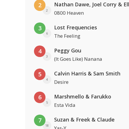
2
2
0800 Heaven
Lost Frequencies
3
6
The Feeling
Peggy Gou
4
3
(It Goes Like) Nanana
Calvin Harris & Sam Smith
5
4
Desire
Marshmello & Farukko
6
5
Esta Vida
Suzan & Freek & Claude
7
18
Yas-Y