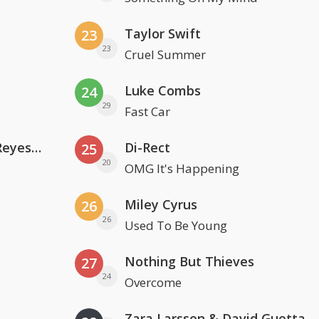
Taylor Swift
23
23
Cruel Summer
Luke Combs
24
29
Fast Car
Kris Kross Amsterdam. Sofia Reyes & Tinie Tempah
Di-Rect
25
20
OMG It's Happening
Miley Cyrus
26
26
Used To Be Young
Nothing But Thieves
27
24
Overcome
Zara Larsson & David Guetta