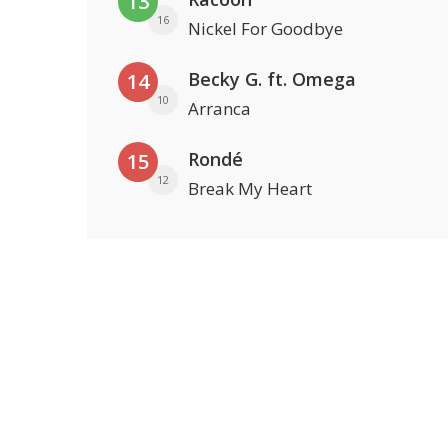
13
16
Nickel For Goodbye
Becky G. ft. Omega
14
10
Arranca
Rondé
15
12
Break My Heart