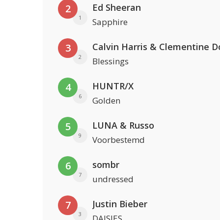
Ed Sheeran
2
1
Sapphire
Calvin Harris & Clementine D
3
2
Blessings
HUNTR/X
4
6
Golden
LUNA & Russo
5
9
Voorbestemd
sombr
6
7
undressed
Justin Bieber
7
3
DAISIES