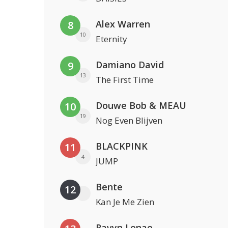
Alex Warren
8
10
Eternity
Damiano David
9
13
The First Time
Douwe Bob & MEAU
10
19
Nog Even Blijven
BLACKPINK
11
4
JUMP
Bente
12
Kan Je Me Zien
Ravyn Lenae