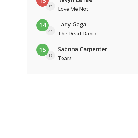
13
12
Love Me Not
Lady Gaga
14
27
The Dead Dance
Sabrina Carpenter
15
16
Tears