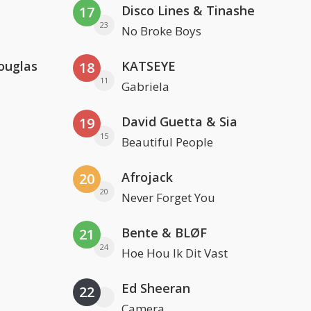
Disco Lines & Tinashe
17
23
No Broke Boys
ouglas
KATSEYE
18
11
Gabriela
David Guetta & Sia
19
15
Beautiful People
Afrojack
20
20
Never Forget You
Bente & BLØF
21
24
Hoe Hou Ik Dit Vast
Ed Sheeran
22
Camera