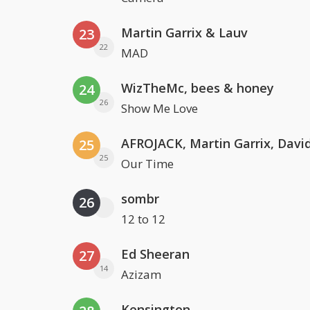
Martin Garrix & Lauv
23
22
MAD
WizTheMc, bees & honey
24
26
Show Me Love
25
25
Our Time
sombr
26
12 to 12
Ed Sheeran
27
14
Azizam
Kensington