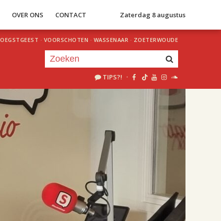
S
OVER ONS
CONTACT
Zaterdag 8 augustus
OEGSTGEEST
·
VOORSCHOTEN
·
WASSENAAR
·
ZOETERWOUDE
TIPS?!
·
Je luistert nu naar
uur 1 van 2
«
Vorig uur
Volgend uur
»
18.00