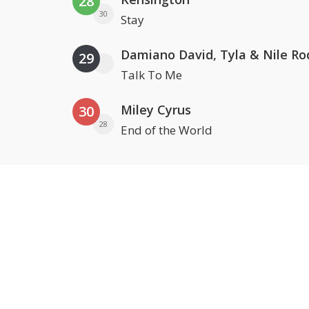
28
30
Stay
Damiano David, Tyla & Nile Ro
29
Talk To Me
Miley Cyrus
30
28
End of the World