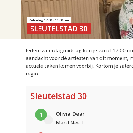
Zaterdag 17.00 - 19.00 uur
SLEUTELSTAD 30
Iedere zaterdagmiddag kun je vanaf 17.00 uur
aandacht voor dé artiesten van dit moment, m
actuele zaken komen voorbij. Kortom je zater
regio.
Sleutelstad 30
Olivia Dean
1
5
Man I Need