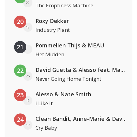
22
The Emptiness Machine
Roxy Dekker
20
18
Industry Plant
Pommelien Thijs & MEAU
21
Het Midden
David Guetta & Alesso feat. Madison Love
22
25
Never Going Home Tonight
Alesso & Nate Smith
23
19
i Like It
Clean Bandit, Anne-Marie & David Guetta
24
17
Cry Baby