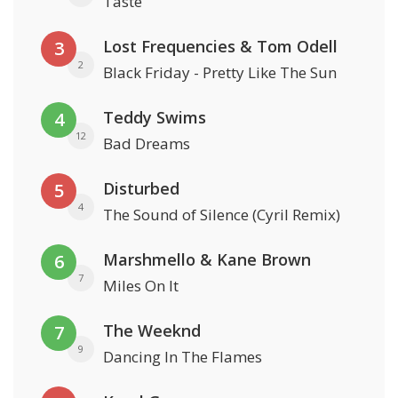
Taste
Lost Frequencies & Tom Odell
3
2
Black Friday - Pretty Like The Sun
Teddy Swims
4
12
Bad Dreams
Disturbed
5
4
The Sound of Silence (Cyril Remix)
Marshmello & Kane Brown
6
7
Miles On It
The Weeknd
7
9
Dancing In The Flames