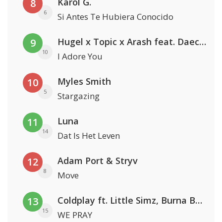
Karol G.
8
6
Si Antes Te Hubiera Conocido
Hugel x Topic x Arash feat. Daecolm
9
10
I Adore You
Myles Smith
10
5
Stargazing
Luna
11
14
Dat Is Het Leven
Adam Port & Stryv
12
8
Move
Coldplay ft. Little Simz, Burna Boy, Elyanna & Tini
13
15
WE PRAY