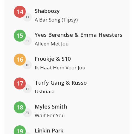
Shaboozy
14
13
A Bar Song (Tipsy)
Yves Berendse & Emma Heesters
15
21
Alleen Met Jou
Froukje & S10
16
16
Ik Haat Hem Voor Jou
Turfy Gang & Russo
17
11
Ushuaia
Myles Smith
18
23
Wait For You
Linkin Park
19