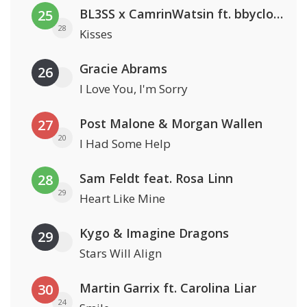
BL3SS x CamrinWatsin ft. bbyclose
25
28
Kisses
Gracie Abrams
26
I Love You, I'm Sorry
Post Malone & Morgan Wallen
27
20
I Had Some Help
Sam Feldt feat. Rosa Linn
28
29
Heart Like Mine
Kygo & Imagine Dragons
29
Stars Will Align
Martin Garrix ft. Carolina Liar
30
24