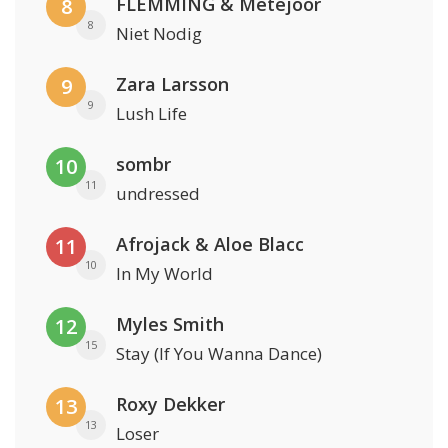
FLEMMING & Metejoor
8
8
Niet Nodig
Zara Larsson
9
9
Lush Life
sombr
10
11
undressed
Afrojack & Aloe Blacc
11
10
In My World
Myles Smith
12
15
Stay (If You Wanna Dance)
Roxy Dekker
13
13
Loser