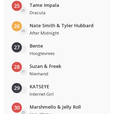
Tame Impala
25
23
Dracula
Nate Smith & Tyler Hubbard
26
26
After Midnight
Bente
27
Hoogtevrees
Suzan & Freek
28
21
Niemand
KATSEYE
29
Internet Girl
Marshmello & Jelly Roll
30
25