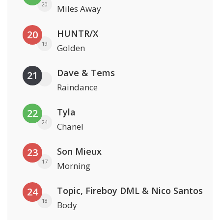
20
Miles Away
HUNTR/X
20
19
Golden
Dave & Tems
21
Raindance
Tyla
22
24
Chanel
Son Mieux
23
17
Morning
Topic, Fireboy DML & Nico Santos
24
18
Body