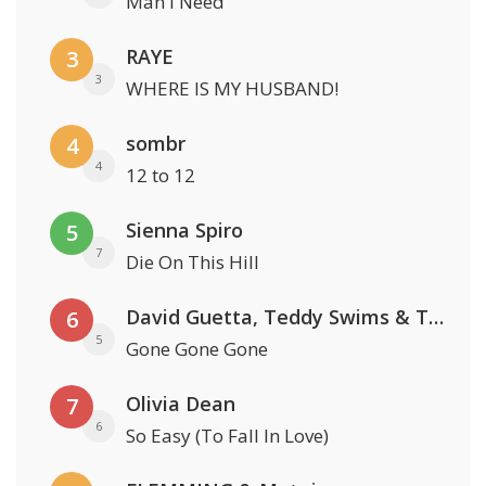
Man I Need
RAYE
3
3
WHERE IS MY HUSBAND!
sombr
4
4
12 to 12
Sienna Spiro
5
7
Die On This Hill
David Guetta, Teddy Swims & Tones And I
6
5
Gone Gone Gone
Olivia Dean
7
6
So Easy (To Fall In Love)