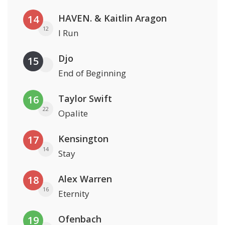
HAVEN. & Kaitlin Aragon
14
12
I Run
Djo
15
End of Beginning
Taylor Swift
16
22
Opalite
Kensington
17
14
Stay
Alex Warren
18
16
Eternity
Ofenbach
19