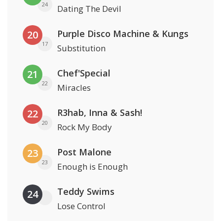
24
Dating The Devil
Purple Disco Machine & Kungs
20
17
Substitution
Chef'Special
21
22
Miracles
R3hab, Inna & Sash!
22
20
Rock My Body
Post Malone
23
23
Enough is Enough
Teddy Swims
24
Lose Control