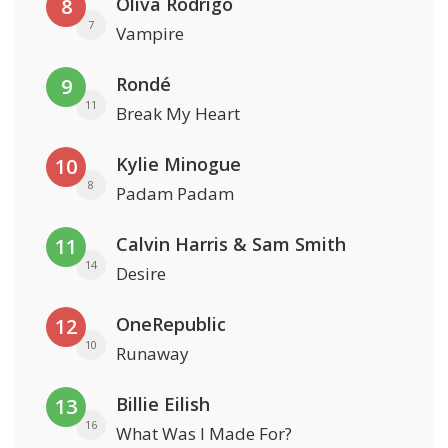
Oliva Rodrigo
8
7
Vampire
Rondé
9
11
Break My Heart
Kylie Minogue
10
8
Padam Padam
Calvin Harris & Sam Smith
11
14
Desire
OneRepublic
12
10
Runaway
Billie Eilish
13
16
What Was I Made For?