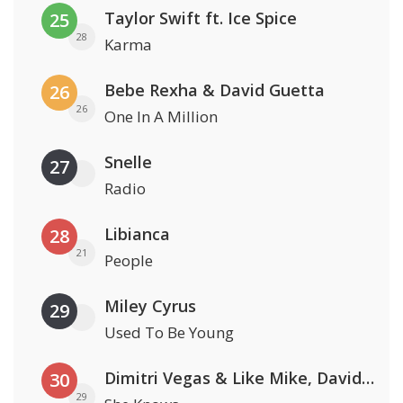
Taylor Swift ft. Ice Spice
25
28
Karma
Bebe Rexha & David Guetta
26
26
One In A Million
Snelle
27
Radio
Libianca
28
21
People
Miley Cyrus
29
Used To Be Young
Dimitri Vegas & Like Mike, David Guetta & Afro Bros ft. Akon
30
29