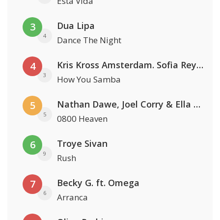
Esta Vida
Dua Lipa
3
4
Dance The Night
Kris Kross Amsterdam. Sofia Reyes & Tinie Tempah
4
3
How You Samba
Nathan Dawe, Joel Corry & Ella Henderson
5
5
0800 Heaven
Troye Sivan
6
9
Rush
Becky G. ft. Omega
7
6
Arranca