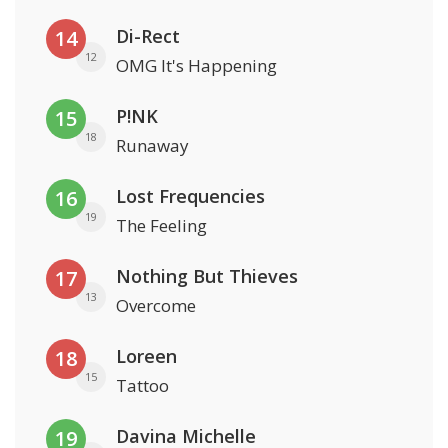
Di-Rect
14
12
OMG It's Happening
P!NK
15
18
Runaway
Lost Frequencies
16
19
The Feeling
Nothing But Thieves
17
13
Overcome
Loreen
18
15
Tattoo
Davina Michelle
19