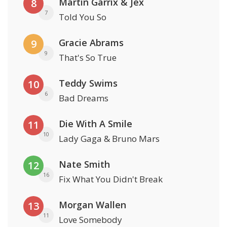
Martin Garrix & Jex
8
7
Told You So
Gracie Abrams
9
9
That's So True
Teddy Swims
10
6
Bad Dreams
Die With A Smile
11
10
Lady Gaga & Bruno Mars
Nate Smith
12
16
Fix What You Didn't Break
Morgan Wallen
13
11
Love Somebody