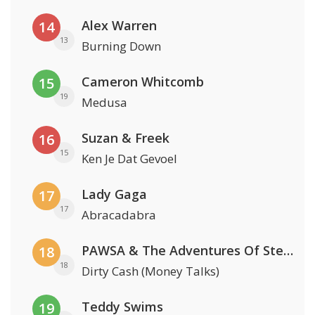
Alex Warren
14
13
Burning Down
Cameron Whitcomb
15
19
Medusa
Suzan & Freek
16
15
Ken Je Dat Gevoel
Lady Gaga
17
17
Abracadabra
PAWSA & The Adventures Of Stevie V
18
18
Dirty Cash (Money Talks)
Teddy Swims
19