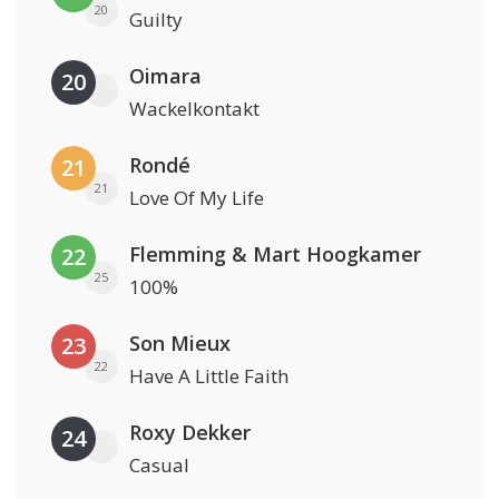
20
Guilty
Oimara
20
Wackelkontakt
Rondé
21
21
Love Of My Life
Flemming & Mart Hoogkamer
22
25
100%
Son Mieux
23
22
Have A Little Faith
Roxy Dekker
24
Casual