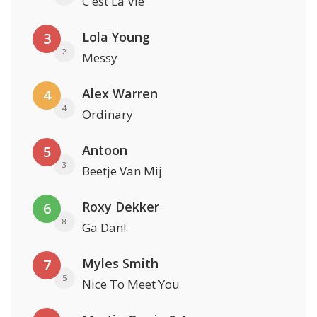
C'est La Vie
Lola Young
3
2
Messy
Alex Warren
4
4
Ordinary
Antoon
5
3
Beetje Van Mij
Roxy Dekker
6
8
Ga Dan!
Myles Smith
7
5
Nice To Meet You