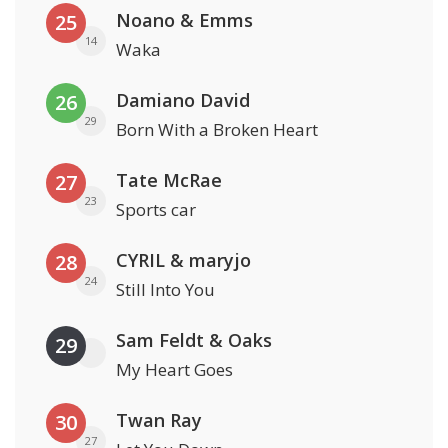
Noano & Emms
25
14
Waka
Damiano David
26
29
Born With a Broken Heart
Tate McRae
27
23
Sports car
CYRIL & maryjo
28
24
Still Into You
Sam Feldt & Oaks
29
My Heart Goes
Twan Ray
30
27