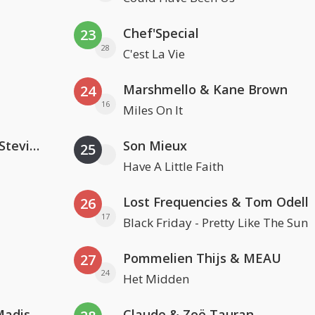
Chef'Special
23
28
C'est La Vie
Marshmello & Kane Brown
24
16
Miles On It
PAWSA & The Adventures Of Stevie V
Son Mieux
25
Have A Little Faith
Lost Frequencies & Tom Odell
26
17
Black Friday - Pretty Like The Sun
Pommelien Thijs & MEAU
27
24
Het Midden
David Guetta & Alesso feat. Madison Love
Claude & Zoë Tauran