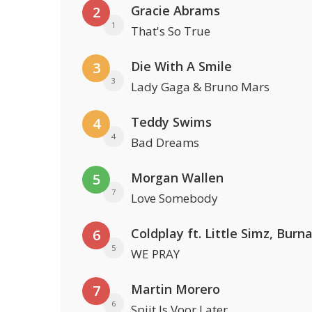
Gracie Abrams
2
1
That's So True
Die With A Smile
3
3
Lady Gaga & Bruno Mars
Teddy Swims
4
4
Bad Dreams
Morgan Wallen
5
7
Love Somebody
6
5
WE PRAY
Martin Morero
7
6
Spijt Is Voor Later