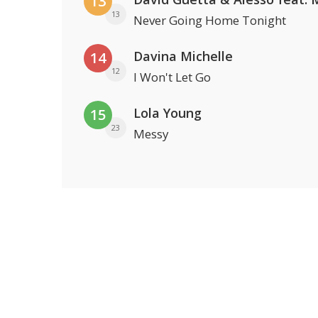
13
13
Never Going Home Tonight
Davina Michelle
14
12
I Won't Let Go
Lola Young
15
23
Messy