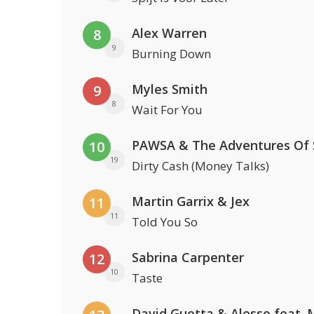
Alex Warren
8
9
Burning Down
Myles Smith
9
8
Wait For You
10
19
Dirty Cash (Money Talks)
Martin Garrix & Jex
11
11
Told You So
Sabrina Carpenter
12
10
Taste