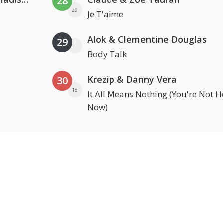
28
29
Je T'aime
Alok & Clementine Douglas
29
Body Talk
Krezip & Danny Vera
30
18
It All Means Nothing (You're Not H
Now)