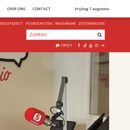
S
OVER ONS
CONTACT
Vrijdag 7 augustus
OEGSTGEEST
·
VOORSCHOTEN
·
WASSENAAR
·
ZOETERWOUDE
TIPS?!
·
Je luistert nu naar
uur 1 van 2
«
Vorig uur
Volgend uur
»
18.00