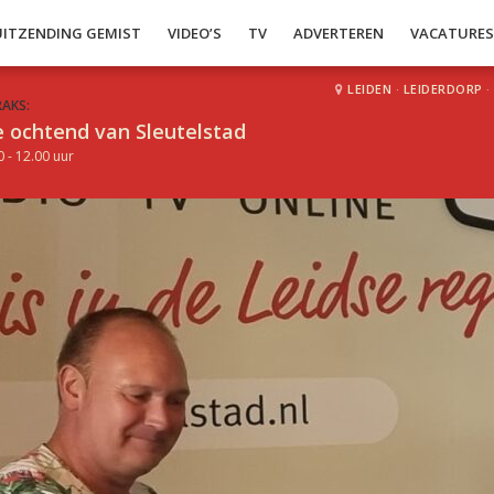
UITZENDING GEMIST
VIDEO’S
TV
ADVERTEREN
VACATURE
LEIDEN
·
LEIDERDORP
·
RAKS:
 ochtend van Sleutelstad
0 - 12.00 uur