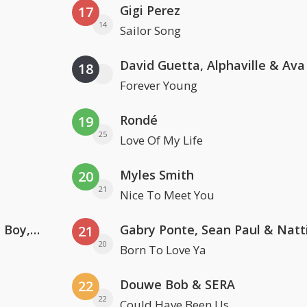
Gigi Perez
17
14
Sailor Song
David Guetta, Alphaville & Av
18
Forever Young
Rondé
19
25
Love Of My Life
Myles Smith
20
21
Nice To Meet You
Coldplay ft. Little Simz, Burna Boy, Elyanna & Tini
21
20
Born To Love Ya
Douwe Bob & SERA
22
22
Could Have Been Us