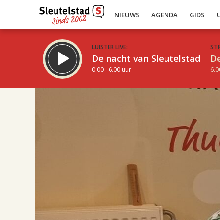
NIEUWS
AGENDA
GIDS
LUISTER LIVE:
ST
De nacht van Sleutelstad
De
0.00 - 6.00 uur
6.0
17.00
Inklappen