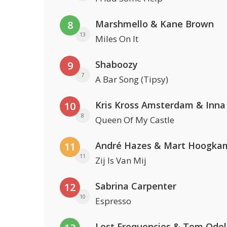
Marshmello & Kane Brown
8
13
Miles On It
Shaboozy
9
7
A Bar Song (Tipsy)
Kris Kross Amsterdam & Inna
10
8
Queen Of My Castle
André Hazes & Mart Hoogka
11
11
Zij Is Van Mij
Sabrina Carpenter
12
10
Espresso
Lost Frequencies & Tom Odel