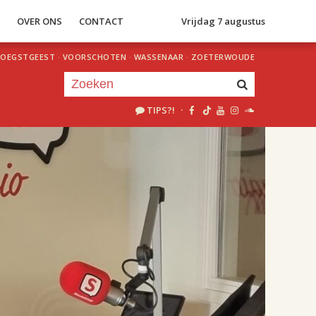
S
OVER ONS
CONTACT
Vrijdag 7 augustus
OEGSTGEEST
·
VOORSCHOTEN
·
WASSENAAR
·
ZOETERWOUDE
TIPS?!
·
Je luistert nu naar
uur 1 van 2
«
Vorig uur
Volgend uur
»
18.00