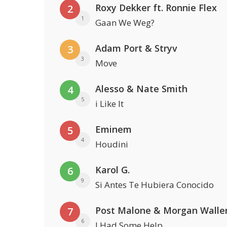
Roxy Dekker ft. Ronnie Flex
2
1
Gaan We Weg?
Adam Port & Stryv
3
3
Move
Alesso & Nate Smith
4
5
i Like It
Eminem
5
4
Houdini
Karol G.
6
9
Si Antes Te Hubiera Conocido
Post Malone & Morgan Walle
7
6
I Had Some Help