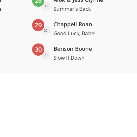
28
30
n
Summer's Back
Chappell Roan
29
22
Good Luck, Babe!
Benson Boone
30
23
Slow It Down