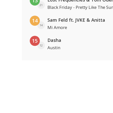
13
21
Black Friday - Pretty Like The Su
Sam Feld ft. JVKE & Anitta
14
14
Mi Amore
Dasha
15
12
Austin