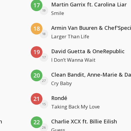
Martin Garrix ft. Carolina Liar
17
19
Smile
Armin Van Buuren & Chef'Speci
18
18
Larger Than Life
David Guetta & OneRepublic
19
17
I Don’t Wanna Wait
20
27
Cry Baby
Rondé
21
15
Taking Back My Love
n
Charlie XCX ft. Billie Eilish
22
26
Guess