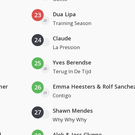
Dua Lipa
23
20
Training Season
Claude
24
La Pression
Yves Berendse
25
28
Terug In De Tijd
mer
Emma Heesters & Rolf Sanche
26
29
Contigo
Shawn Mendes
27
Why Why Why
l
Alok & Jess Glynne