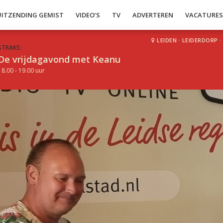
UITZENDING GEMIST
VIDEO’S
TV
ADVERTEREN
VACATURE
LEIDEN
·
LEIDERDORP
·
STRAKS:
De vrijdagavond met Keanu
18.00 - 19.00 uur