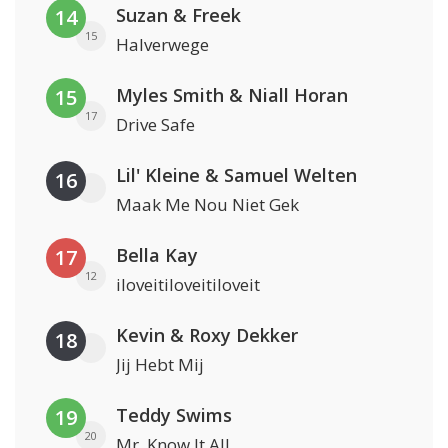
Suzan & Freek
14
15
Halverwege
Myles Smith & Niall Horan
15
17
Drive Safe
Lil' Kleine & Samuel Welten
16
Maak Me Nou Niet Gek
Bella Kay
17
12
iloveitiloveitiloveit
Kevin & Roxy Dekker
18
Jij Hebt Mij
Teddy Swims
19
20
Mr. Know It All