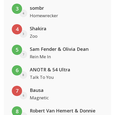
sombr
3
4
Homewrecker
Shakira
4
3
Zoo
Sam Fender & Olivia Dean
5
7
Rein Me In
ANOTR & 54 Ultra
6
8
Talk To You
Bausa
7
6
Magnetic
Robert Van Hemert & Donnie
8