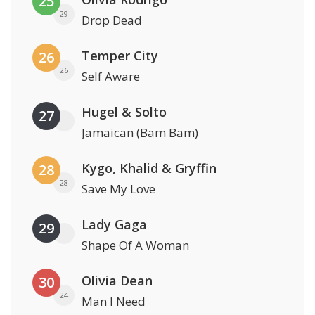
25
29
Drop Dead
Temper City
26
26
Self Aware
Hugel & Solto
27
Jamaican (Bam Bam)
Kygo, Khalid & Gryffin
28
28
Save My Love
Lady Gaga
29
Shape Of A Woman
Olivia Dean
30
24
Man I Need