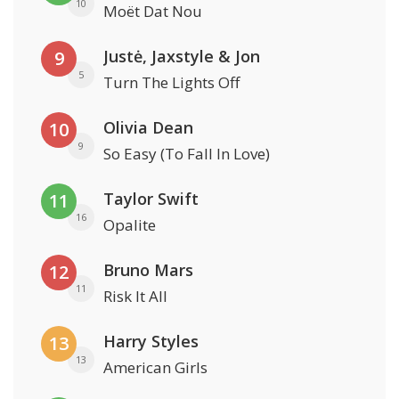
10
Moët Dat Nou
Justė, Jaxstyle & Jon
9
5
Turn The Lights Off
Olivia Dean
10
9
So Easy (To Fall In Love)
Taylor Swift
11
16
Opalite
Bruno Mars
12
11
Risk It All
Harry Styles
13
13
American Girls