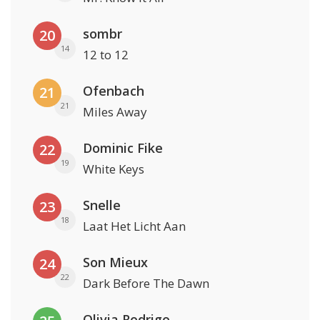
sombr
20
14
12 to 12
Ofenbach
21
21
Miles Away
Dominic Fike
22
19
White Keys
Snelle
23
18
Laat Het Licht Aan
Son Mieux
24
22
Dark Before The Dawn
Olivia Rodrigo