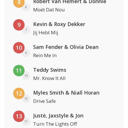
Robert Van Hemert & Donnie
8
8
Moët Dat Nou
Kevin & Roxy Dekker
9
7
Jij Hebt Mij
Sam Fender & Olivia Dean
10
9
Rein Me In
Teddy Swims
11
13
Mr. Know It All
Myles Smith & Niall Horan
12
12
Drive Safe
Justė, Jaxstyle & Jon
13
11
Turn The Lights Off