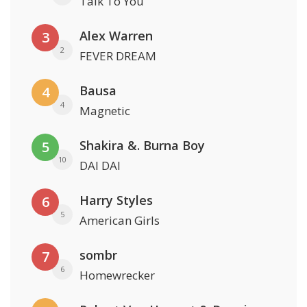
Talk To You
Alex Warren
3
2
FEVER DREAM
Bausa
4
4
Magnetic
Shakira &. Burna Boy
5
10
DAI DAI
Harry Styles
6
5
American Girls
sombr
7
6
Homewrecker