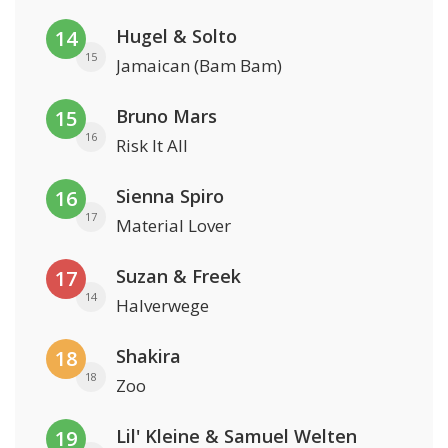
Hugel & Solto
14
15
Jamaican (Bam Bam)
Bruno Mars
15
16
Risk It All
Sienna Spiro
16
17
Material Lover
Suzan & Freek
17
14
Halverwege
Shakira
18
18
Zoo
Lil' Kleine & Samuel Welten
19