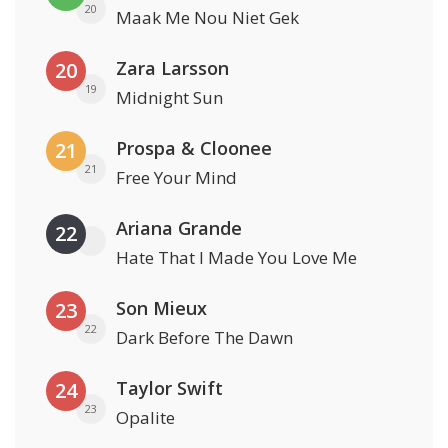
20
Maak Me Nou Niet Gek
Zara Larsson
20
19
Midnight Sun
Prospa & Cloonee
21
21
Free Your Mind
Ariana Grande
22
Hate That I Made You Love Me
Son Mieux
23
22
Dark Before The Dawn
Taylor Swift
24
23
Opalite