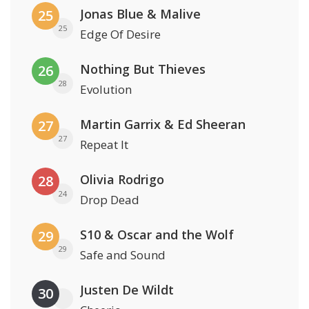
Jonas Blue & Malive
25
25
Edge Of Desire
Nothing But Thieves
26
28
Evolution
Martin Garrix & Ed Sheeran
27
27
Repeat It
Olivia Rodrigo
28
24
Drop Dead
S10 & Oscar and the Wolf
29
29
Safe and Sound
Justen De Wildt
30