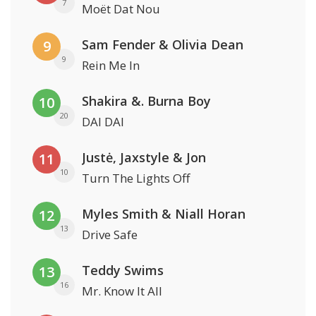
7
Moët Dat Nou
Sam Fender & Olivia Dean
9
9
Rein Me In
Shakira &. Burna Boy
10
20
DAI DAI
Justė, Jaxstyle & Jon
11
10
Turn The Lights Off
Myles Smith & Niall Horan
12
13
Drive Safe
Teddy Swims
13
16
Mr. Know It All