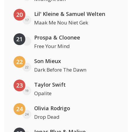
Lil' Kleine & Samuel Welten
20
17
Maak Me Nou Niet Gek
Prospa & Cloonee
21
Free Your Mind
Son Mieux
22
22
Dark Before The Dawn
Taylor Swift
23
19
Opalite
Olivia Rodrigo
24
24
Drop Dead
Jonas Blue & Malive