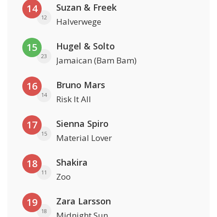
Suzan & Freek
14
12
Halverwege
Hugel & Solto
15
23
Jamaican (Bam Bam)
Bruno Mars
16
14
Risk It All
Sienna Spiro
17
15
Material Lover
Shakira
18
11
Zoo
Zara Larsson
19
18
Midnight Sun