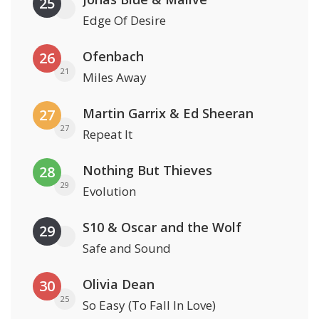
25
Edge Of Desire
Ofenbach
26
21
Miles Away
Martin Garrix & Ed Sheeran
27
27
Repeat It
Nothing But Thieves
28
29
Evolution
S10 & Oscar and the Wolf
29
Safe and Sound
Olivia Dean
30
25
So Easy (To Fall In Love)