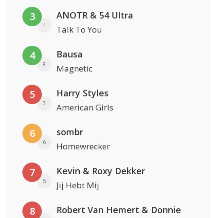
ANOTR & 54 Ultra
3
4
Talk To You
Bausa
4
8
Magnetic
Harry Styles
5
3
American Girls
sombr
6
6
Homewrecker
Kevin & Roxy Dekker
7
5
Jij Hebt Mij
Robert Van Hemert & Donnie
8