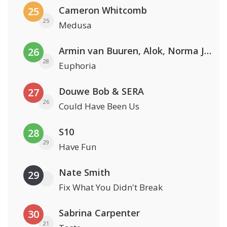
Cameron Whitcomb
25
25
Medusa
Armin van Buuren, Alok, Norma Jean Martine & LAWRENT
26
28
Euphoria
Douwe Bob & SERA
27
26
Could Have Been Us
S10
28
29
Have Fun
Nate Smith
29
Fix What You Didn't Break
Sabrina Carpenter
30
21