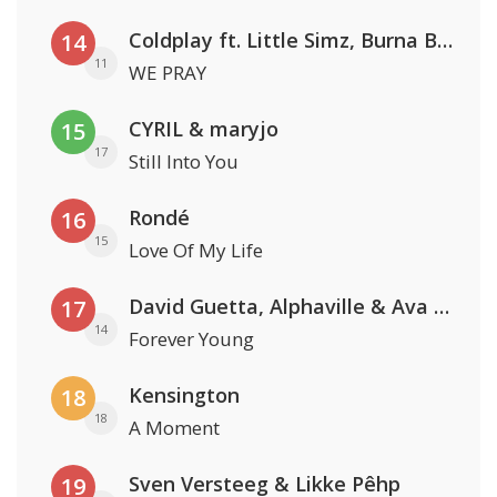
Coldplay ft. Little Simz, Burna Boy, Elyanna & Tini
14
11
WE PRAY
CYRIL & maryjo
15
17
Still Into You
Rondé
16
15
Love Of My Life
David Guetta, Alphaville & Ava Max
17
14
Forever Young
Kensington
18
18
A Moment
Sven Versteeg & Likke Pêhp
19