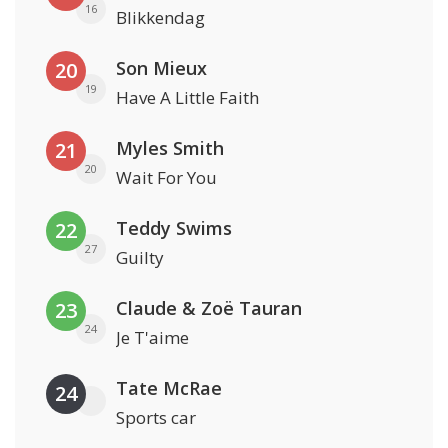
16
Blikkendag
Son Mieux
20
19
Have A Little Faith
Myles Smith
21
20
Wait For You
Teddy Swims
22
27
Guilty
Claude & Zoë Tauran
23
24
Je T'aime
Tate McRae
24
Sports car