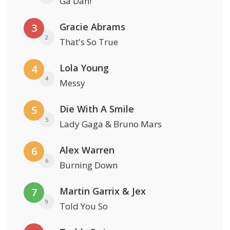
Ga Dan!
Gracie Abrams
3
2
That's So True
Lola Young
4
4
Messy
Die With A Smile
5
5
Lady Gaga & Bruno Mars
Alex Warren
6
6
Burning Down
Martin Garrix & Jex
7
9
Told You So