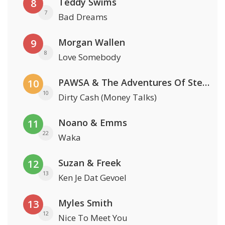
Teddy Swims
8
7
Bad Dreams
Morgan Wallen
9
8
Love Somebody
PAWSA & The Adventures Of Stevie V
10
10
Dirty Cash (Money Talks)
Noano & Emms
11
22
Waka
Suzan & Freek
12
13
Ken Je Dat Gevoel
Myles Smith
13
12
Nice To Meet You