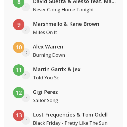
David Guetta & Alesso feat. Madison Love
8
9
Never Going Home Tonight
Marshmello & Kane Brown
9
7
Miles On It
Alex Warren
10
10
Burning Down
Martin Garrix & Jex
11
20
Told You So
Gigi Perez
12
14
Sailor Song
Lost Frequencies & Tom Odell
13
11
Black Friday - Pretty Like The Sun