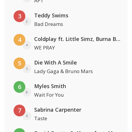
APT
Teddy Swims
3
2
Bad Dreams
Coldplay ft. Little Simz, Burna Boy, Elyanna & Tini
4
4
WE PRAY
Die With A Smile
5
5
Lady Gaga & Bruno Mars
Myles Smith
6
8
Wait For You
Sabrina Carpenter
7
6
Taste