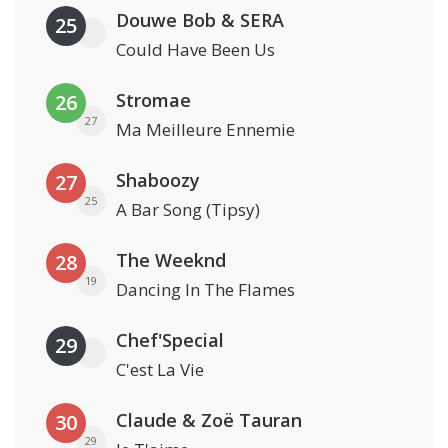
Douwe Bob & SERA
25
Could Have Been Us
Stromae
26
27
Ma Meilleure Ennemie
Shaboozy
27
25
A Bar Song (Tipsy)
The Weeknd
28
19
Dancing In The Flames
Chef'Special
29
C'est La Vie
Claude & Zoë Tauran
30
29