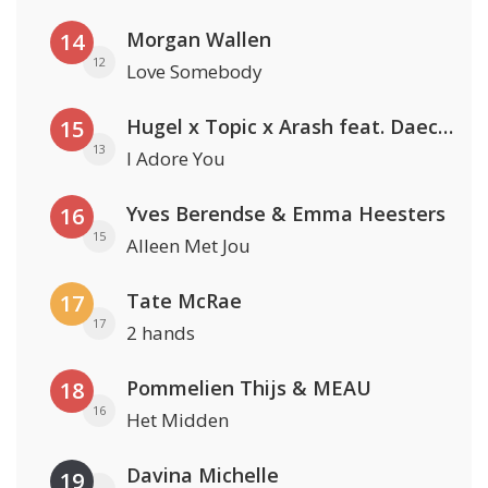
Morgan Wallen
14
12
Love Somebody
Hugel x Topic x Arash feat. Daecolm
15
13
I Adore You
Yves Berendse & Emma Heesters
16
15
Alleen Met Jou
Tate McRae
17
17
2 hands
Pommelien Thijs & MEAU
18
16
Het Midden
Davina Michelle
19