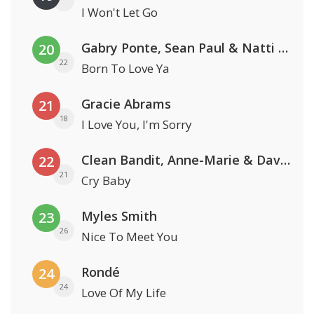
I Won't Let Go
Gabry Ponte, Sean Paul & Natti Natasha
20
22
Born To Love Ya
Gracie Abrams
21
18
I Love You, I'm Sorry
Clean Bandit, Anne-Marie & David Guetta
22
21
Cry Baby
Myles Smith
23
26
Nice To Meet You
Rondé
24
24
Love Of My Life