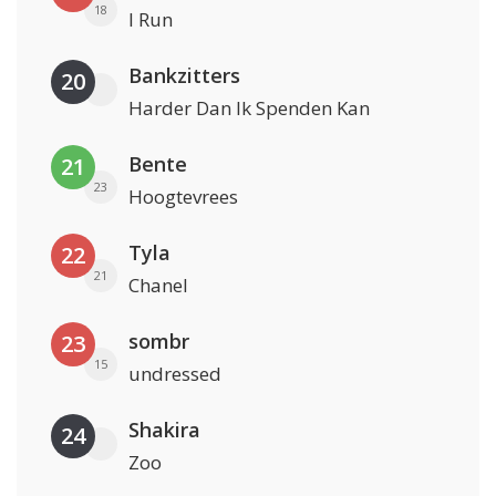
18
I Run
Bankzitters
20
Harder Dan Ik Spenden Kan
Bente
21
23
Hoogtevrees
Tyla
22
21
Chanel
sombr
23
15
undressed
Shakira
24
Zoo