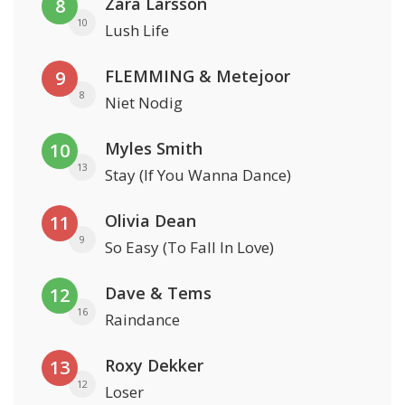
Zara Larsson
8
10
Lush Life
FLEMMING & Metejoor
9
8
Niet Nodig
Myles Smith
10
13
Stay (If You Wanna Dance)
Olivia Dean
11
9
So Easy (To Fall In Love)
Dave & Tems
12
16
Raindance
Roxy Dekker
13
12
Loser