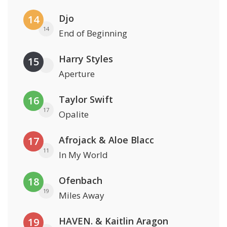
Djo
14
14
End of Beginning
Harry Styles
15
Aperture
Taylor Swift
16
17
Opalite
Afrojack & Aloe Blacc
17
11
In My World
Ofenbach
18
19
Miles Away
HAVEN. & Kaitlin Aragon
19