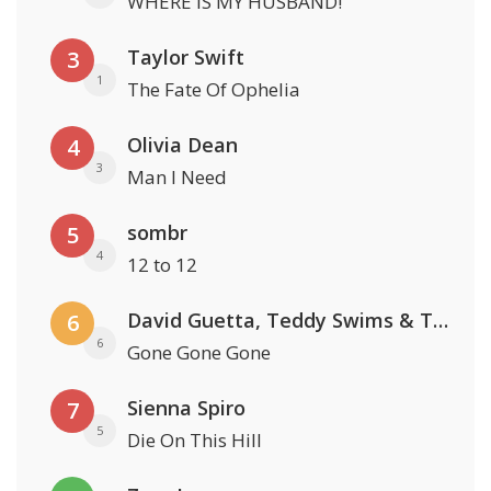
WHERE IS MY HUSBAND!
Taylor Swift
3
1
The Fate Of Ophelia
Olivia Dean
4
3
Man I Need
sombr
5
4
12 to 12
David Guetta, Teddy Swims & Tones And I
6
6
Gone Gone Gone
Sienna Spiro
7
5
Die On This Hill