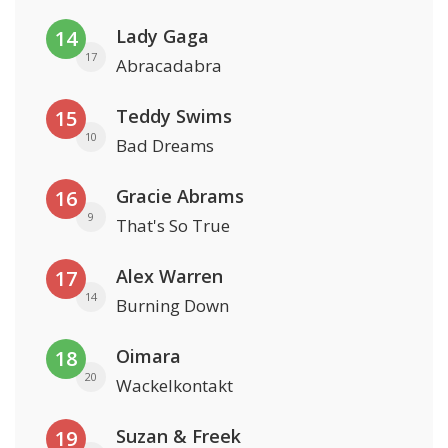
Lady Gaga
14
17
Abracadabra
Teddy Swims
15
10
Bad Dreams
Gracie Abrams
16
9
That's So True
Alex Warren
17
14
Burning Down
Oimara
18
20
Wackelkontakt
Suzan & Freek
19