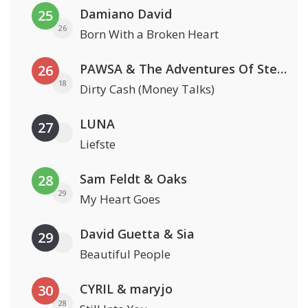
Damiano David
25
26
Born With a Broken Heart
PAWSA & The Adventures Of Stevie V
26
18
Dirty Cash (Money Talks)
LUNA
27
Liefste
Sam Feldt & Oaks
28
29
My Heart Goes
David Guetta & Sia
29
Beautiful People
CYRIL & maryjo
30
28