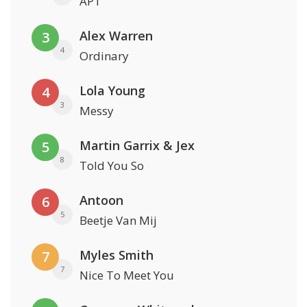
APT
Alex Warren
3
4
Ordinary
Lola Young
4
3
Messy
Martin Garrix & Jex
5
8
Told You So
Antoon
6
5
Beetje Van Mij
Myles Smith
7
7
Nice To Meet You