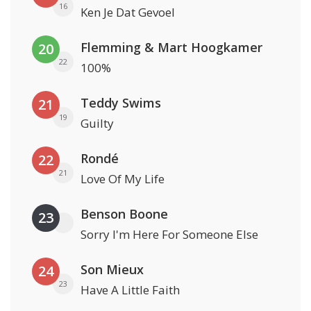
16
Ken Je Dat Gevoel
Flemming & Mart Hoogkamer
20
22
100%
Teddy Swims
21
19
Guilty
Rondé
22
21
Love Of My Life
Benson Boone
23
Sorry I'm Here For Someone Else
Son Mieux
24
23
Have A Little Faith