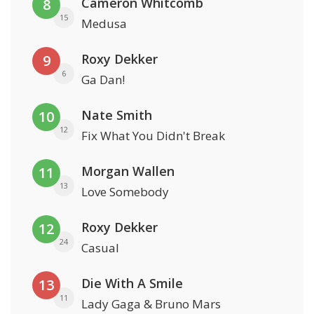
Cameron Whitcomb
8
15
Medusa
Roxy Dekker
9
6
Ga Dan!
Nate Smith
10
12
Fix What You Didn't Break
Morgan Wallen
11
13
Love Somebody
Roxy Dekker
12
24
Casual
Die With A Smile
13
11
Lady Gaga & Bruno Mars