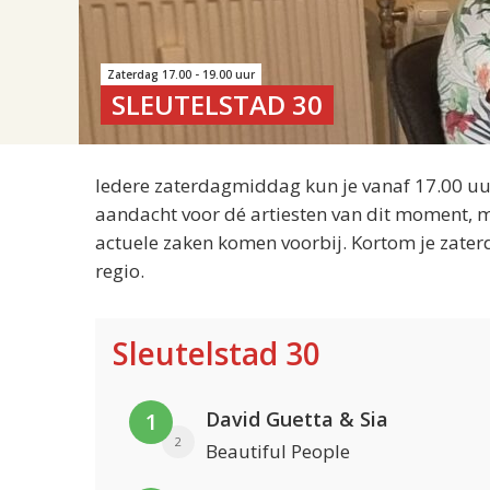
Zaterdag 17.00 - 19.00 uur
SLEUTELSTAD 30
Iedere zaterdagmiddag kun je vanaf 17.00 uur
aandacht voor dé artiesten van dit moment, m
actuele zaken komen voorbij. Kortom je zater
regio.
Sleutelstad 30
David Guetta & Sia
1
2
Beautiful People