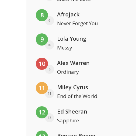
Afrojack
8
9
Never Forget You
Lola Young
9
10
Messy
Alex Warren
10
6
Ordinary
Miley Cyrus
11
11
End of the World
Ed Sheeran
12
13
Sapphire
Benson Boone