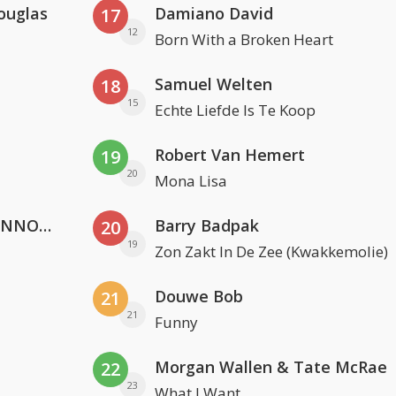
ouglas
Damiano David
17
12
Born With a Broken Heart
Samuel Welten
18
15
Echte Liefde Is Te Koop
Robert Van Hemert
19
20
Mona Lisa
Lustrum U.V.S.V/N.V.V.S.U. & ANNO ONS & Jopke van Dobbenburgh & Roeland Beelen
Barry Badpak
20
19
Zon Zakt In De Zee (Kwakkemolie)
Douwe Bob
21
21
Funny
Morgan Wallen & Tate McRae
22
23
What I Want