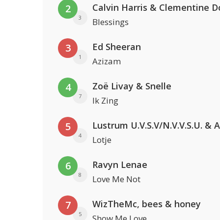
Calvin Harris & Clementine D
2
3
Blessings
Ed Sheeran
3
1
Azizam
Zoë Livay & Snelle
4
7
Ik Zing
5
4
Lotje
Ravyn Lenae
6
8
Love Me Not
WizTheMc, bees & honey
7
5
Show Me Love