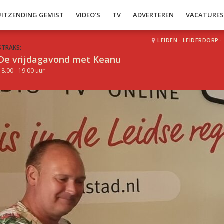
UITZENDING GEMIST
VIDEO’S
TV
ADVERTEREN
VACATURE
LEIDEN
·
LEIDERDORP
·
STRAKS:
De vrijdagavond met Keanu
18.00 - 19.00 uur