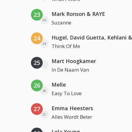
Mark Ronson & RAYE
23
26
Suzanne
24
24
Think Of Me
Mart Hoogkamer
25
In De Naam Van
Melle
26
28
Easy To Love
Emma Heesters
27
22
Alles Wordt Beter
Lola Young