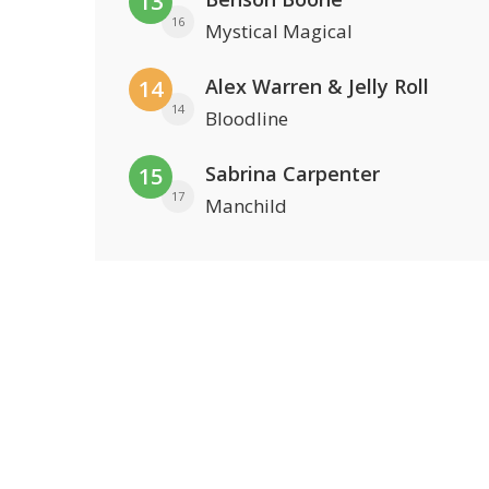
13
16
Mystical Magical
Alex Warren & Jelly Roll
14
14
Bloodline
Sabrina Carpenter
15
17
Manchild