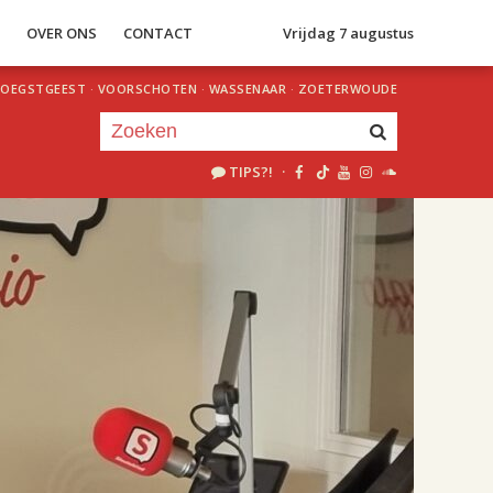
S
OVER ONS
CONTACT
Vrijdag 7 augustus
OEGSTGEEST
·
VOORSCHOTEN
·
WASSENAAR
·
ZOETERWOUDE
TIPS?!
·
Je luistert nu naar
uur 1 van 2
«
Vorig uur
Volgend uur
»
18.00