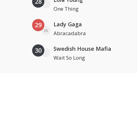
28
One Thing
Lady Gaga
29
25
Abracadabra
Swedish House Mafia
30
Wait So Long