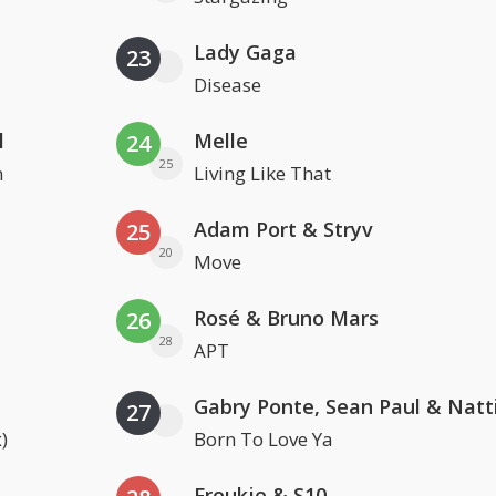
Lady Gaga
23
Disease
l
Melle
24
25
n
Living Like That
Adam Port & Stryv
25
20
Move
Rosé & Bruno Mars
26
28
APT
27
)
Born To Love Ya
Froukje & S10