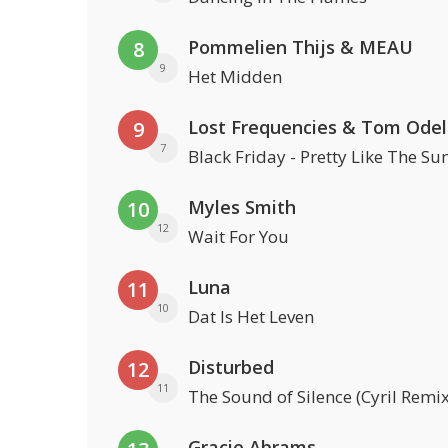
Pommelien Thijs & MEAU
8
9
Het Midden
Lost Frequencies & Tom Odel
9
7
Black Friday - Pretty Like The Su
Myles Smith
10
12
Wait For You
Luna
11
10
Dat Is Het Leven
Disturbed
12
11
The Sound of Silence (Cyril Remix
Gracie Abrams