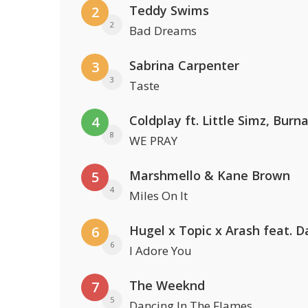
Teddy Swims
2
2
Bad Dreams
Sabrina Carpenter
3
3
Taste
4
8
WE PRAY
Marshmello & Kane Brown
5
4
Miles On It
6
6
I Adore You
The Weeknd
7
5
Dancing In The Flames