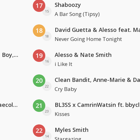
Shaboozy
17
15
A Bar Song (Tipsy)
18
18
Never Going Home Tonight
Coldplay ft. Little Simz, Burna Boy, Elyanna & Tini
Alesso & Nate Smith
19
16
i Like It
20
22
Cry Baby
Hugel x Topic x Arash feat. Daecolm
BL3SS x CamrinWatsin ft. bbyc
21
23
Kisses
Myles Smith
22
14
Stargazing