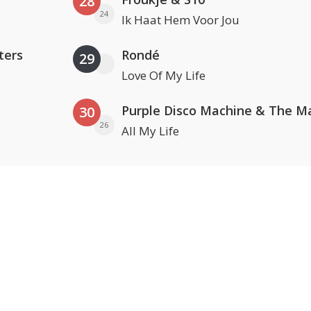
28
24
Ik Haat Hem Voor Jou
ters
Rondé
29
Love Of My Life
30
26
All My Life