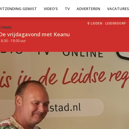
UITZENDING GEMIST
VIDEO’S
TV
ADVERTEREN
VACATURE
LEIDEN
·
LEIDERDORP
·
STRAKS:
De vrijdagavond met Keanu
18.00 - 19.00 uur