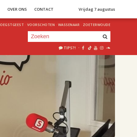
S
OVER ONS
CONTACT
Vrijdag 7 augustus
OEGSTGEEST
·
VOORSCHOTEN
·
WASSENAAR
·
ZOETERWOUDE
TIPS?!
·
Je luistert nu naar
uur 1 van 2
«
Vorig uur
Volgend uur
»
18.00