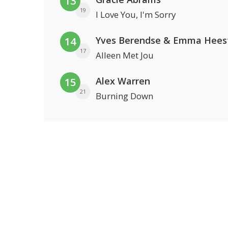
13
19
I Love You, I'm Sorry
Yves Berendse & Emma Hees
14
17
Alleen Met Jou
Alex Warren
15
21
Burning Down