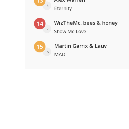
13
13
Eternity
WizTheMc, bees & honey
14
12
Show Me Love
Martin Garrix & Lauv
15
15
MAD