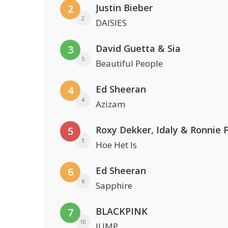
Justin Bieber
2
2
DAISIES
David Guetta & Sia
3
5
Beautiful People
Ed Sheeran
4
4
Azizam
Roxy Dekker, Idaly & Ronnie 
5
3
Hoe Het Is
Ed Sheeran
6
6
Sapphire
BLACKPINK
7
10
JUMP