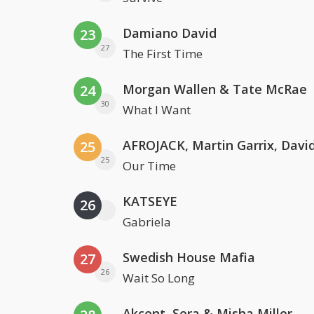
Damiano David
23
27
The First Time
Morgan Wallen & Tate McRae
24
30
What I Want
25
25
Our Time
KATSEYE
26
Gabriela
Swedish House Mafia
27
26
Wait So Long
Akcent, Sera & Misha Miller