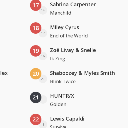
Sabrina Carpenter
17
14
Manchild
Miley Cyrus
18
17
End of the World
Zoë Livay & Snelle
19
16
Ik Zing
Flex
Shaboozey & Myles Smith
20
20
Blink Twice
HUNTR/X
21
Golden
Lewis Capaldi
22
18
Survive