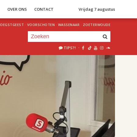
S
OVER ONS
CONTACT
Vrijdag 7 augustus
OEGSTGEEST
·
VOORSCHOTEN
·
WASSENAAR
·
ZOETERWOUDE
TIPS?!
·
Je luistert nu naar
uur 1 van 2
«
Vorig uur
Volgend uur
»
18.00