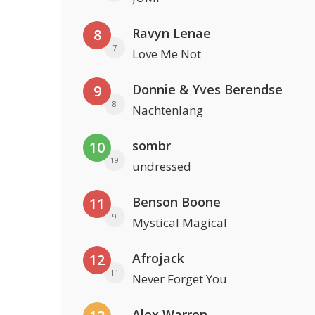
Ravyn Lenae
8
7
Love Me Not
Donnie & Yves Berendse
9
8
Nachtenlang
sombr
10
19
undressed
Benson Boone
11
9
Mystical Magical
Afrojack
12
11
Never Forget You
Alex Warren