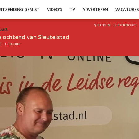
UITZENDING GEMIST
VIDEO’S
TV
ADVERTEREN
VACATURE
LEIDEN
·
LEIDERDORP
·
RAKS:
 ochtend van Sleutelstad
0 - 12.00 uur