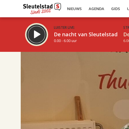
NIEUWS
AGENDA
GIDS
LUISTER LIVE:
ST
De nacht van Sleutelstad
De
0.00 - 6.00 uur
6.0
17.00
Inklappen