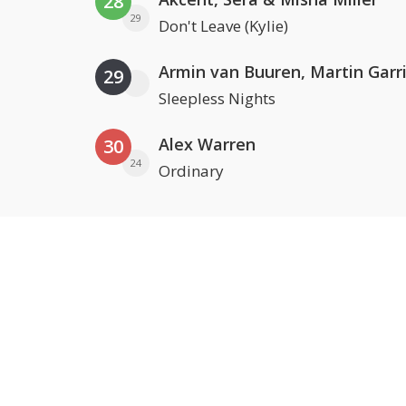
28
29
Don't Leave (Kylie)
29
Sleepless Nights
Alex Warren
30
24
Ordinary