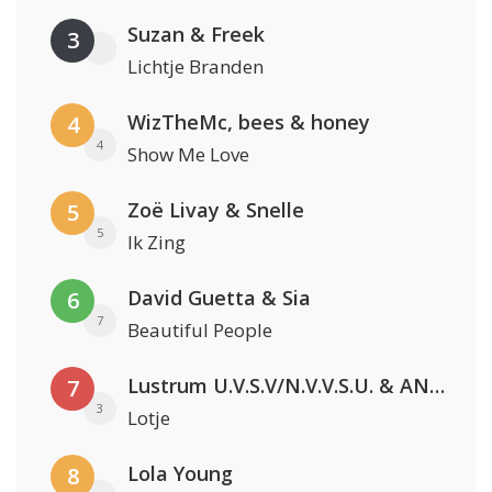
Suzan & Freek
3
Lichtje Branden
WizTheMc, bees & honey
4
4
Show Me Love
Zoë Livay & Snelle
5
5
Ik Zing
David Guetta & Sia
6
7
Beautiful People
Lustrum U.V.S.V/N.V.V.S.U. & ANNO ONS & Jopke van Dobbenburgh & Roeland Beelen
7
3
Lotje
Lola Young
8