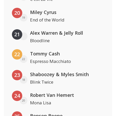
Miley Cyrus
20
19
End of the World
Alex Warren & Jelly Roll
21
Bloodline
Tommy Cash
22
22
Espresso Macchiato
Shaboozey & Myles Smith
23
18
Blink Twice
Robert Van Hemert
24
20
Mona Lisa
Benson Boone