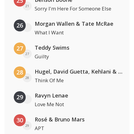
25
21
Sorry I'm Here For Someone Else
Morgan Wallen & Tate McRae
26
What I Want
Teddy Swims
27
27
Guilty
Hugel, David Guetta, Kehlani & Daecolm
28
28
Think Of Me
Ravyn Lenae
29
Love Me Not
Rosé & Bruno Mars
30
29
APT