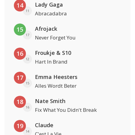
Lady Gaga
14
11
Abracadabra
Afrojack
15
17
Never Forget You
Froukje & S10
16
12
Hart In Brand
Emma Heesters
17
15
Alles Wordt Beter
Nate Smith
18
16
Fix What You Didn't Break
Claude
19
14
C'est La Vie