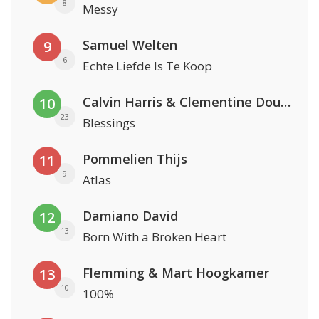
8
Messy
Samuel Welten
9
6
Echte Liefde Is Te Koop
Calvin Harris & Clementine Douglas
10
23
Blessings
Pommelien Thijs
11
9
Atlas
Damiano David
12
13
Born With a Broken Heart
Flemming & Mart Hoogkamer
13
10
100%