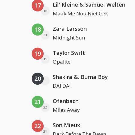
Lil' Kleine & Samuel Welten
17
16
Maak Me Nou Niet Gek
Zara Larsson
18
23
Midnight Sun
Taylor Swift
19
15
Opalite
Shakira &. Burna Boy
20
DAI DAI
Ofenbach
21
22
Miles Away
Son Mieux
22
21
Dark Before The Dawn