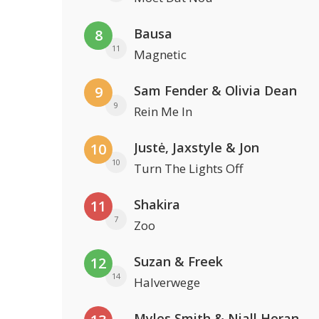
Bausa
8
11
Magnetic
Sam Fender & Olivia Dean
9
9
Rein Me In
Justė, Jaxstyle & Jon
10
10
Turn The Lights Off
Shakira
11
7
Zoo
Suzan & Freek
12
14
Halverwege
Myles Smith & Niall Horan