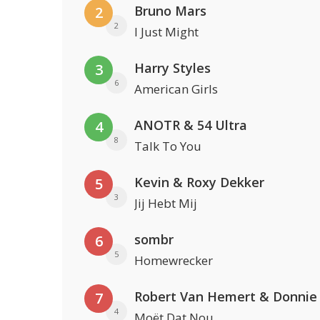
Bruno Mars
2
2
I Just Might
Harry Styles
3
6
American Girls
ANOTR & 54 Ultra
4
8
Talk To You
Kevin & Roxy Dekker
5
3
Jij Hebt Mij
sombr
6
5
Homewrecker
Robert Van Hemert & Donnie
7
4
Moët Dat Nou