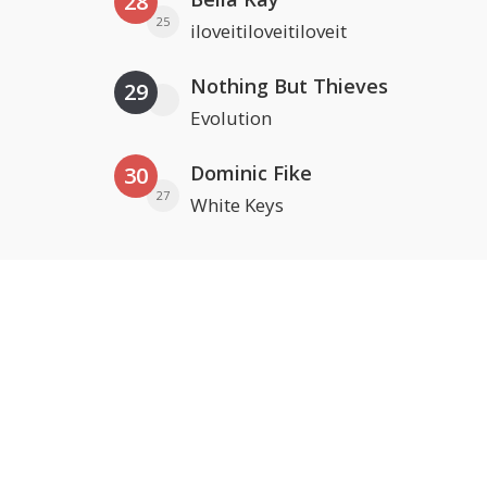
28
25
iloveitiloveitiloveit
Nothing But Thieves
29
Evolution
Dominic Fike
30
27
White Keys