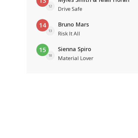
13
12
Drive Safe
Bruno Mars
14
13
Risk It All
Sienna Spiro
15
18
Material Lover