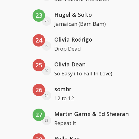
Hugel & Solto
23
26
Jamaican (Bam Bam)
Olivia Rodrigo
24
19
Drop Dead
Olivia Dean
25
20
So Easy (To Fall In Love)
sombr
26
24
12 to 12
Martin Garrix & Ed Sheeran
27
29
Repeat It
Bella Kay