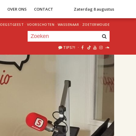
S
OVER ONS
CONTACT
Zaterdag 8 augustus
OEGSTGEEST
·
VOORSCHOTEN
·
WASSENAAR
·
ZOETERWOUDE
TIPS?!
·
Je luistert nu naar
uur 1 van 2
«
Vorig uur
Volgend uur
»
18.00