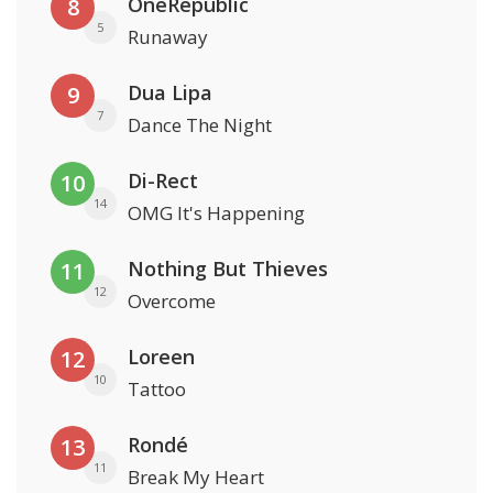
OneRepublic
8
5
Runaway
Dua Lipa
9
7
Dance The Night
Di-Rect
10
14
OMG It's Happening
Nothing But Thieves
11
12
Overcome
Loreen
12
10
Tattoo
Rondé
13
11
Break My Heart