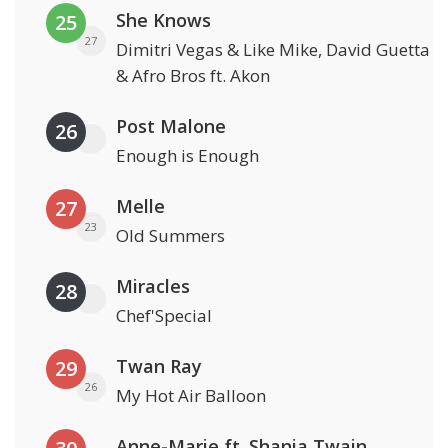
She Knows
25
27
Dimitri Vegas & Like Mike, David Guetta
& Afro Bros ft. Akon
Post Malone
26
Enough is Enough
Melle
27
23
Old Summers
Miracles
28
Chef'Special
Twan Ray
29
26
My Hot Air Balloon
Anne-Marie ft. Shania Twain