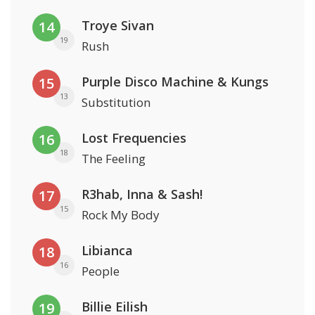
Troye Sivan
14
19
Rush
Purple Disco Machine & Kungs
15
13
Substitution
Lost Frequencies
16
18
The Feeling
R3hab, Inna & Sash!
17
15
Rock My Body
Libianca
18
16
People
Billie Eilish
19