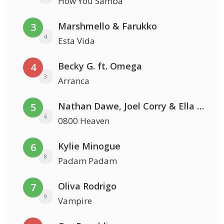
How You Samba
Marshmello & Farukko
3
4
Esta Vida
Becky G. ft. Omega
4
3
Arranca
Nathan Dawe, Joel Corry & Ella Henderson
5
6
0800 Heaven
Kylie Minogue
6
8
Padam Padam
Oliva Rodrigo
7
9
Vampire