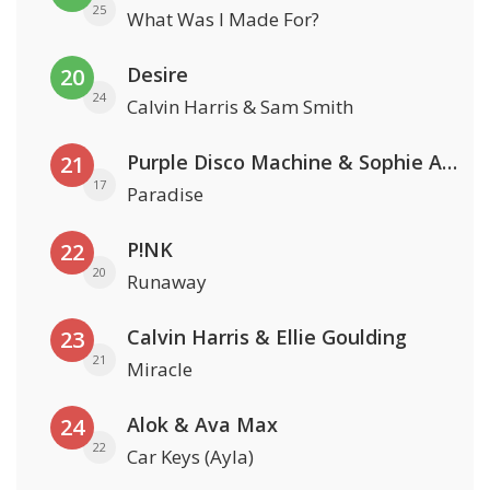
25
What Was I Made For?
Desire
20
24
Calvin Harris & Sam Smith
Purple Disco Machine & Sophie And The Giants
21
17
Paradise
P!NK
22
20
Runaway
Calvin Harris & Ellie Goulding
23
21
Miracle
Alok & Ava Max
24
22
Car Keys (Ayla)