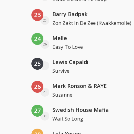
Barry Badpak
23
20
Zon Zakt In De Zee (Kwakkemolie)
Melle
24
26
Easy To Love
Lewis Capaldi
25
Survive
Mark Ronson & RAYE
26
23
Suzanne
Swedish House Mafia
27
30
Wait So Long
Lola Young