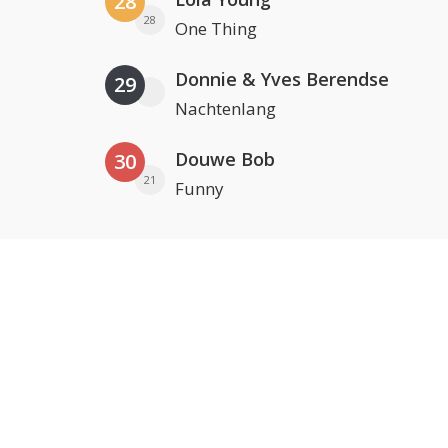
28
28
One Thing
Donnie & Yves Berendse
29
Nachtenlang
Douwe Bob
30
21
Funny