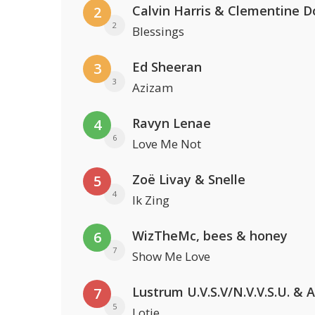
Calvin Harris & Clementine D
2
2
Blessings
Ed Sheeran
3
3
Azizam
Ravyn Lenae
4
6
Love Me Not
Zoë Livay & Snelle
5
4
Ik Zing
WizTheMc, bees & honey
6
7
Show Me Love
7
5
Lotje