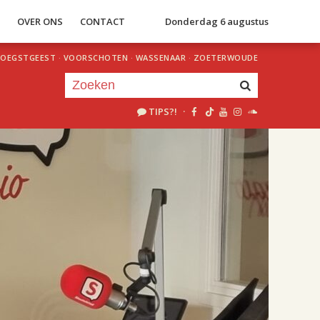
S
OVER ONS
CONTACT
Donderdag 6 augustus
OEGSTGEEST
·
VOORSCHOTEN
·
WASSENAAR
·
ZOETERWOUDE
TIPS?!
·
Je luistert nu naar
uur 1 van 2
«
Vorig uur
Volgend uur
»
18.00