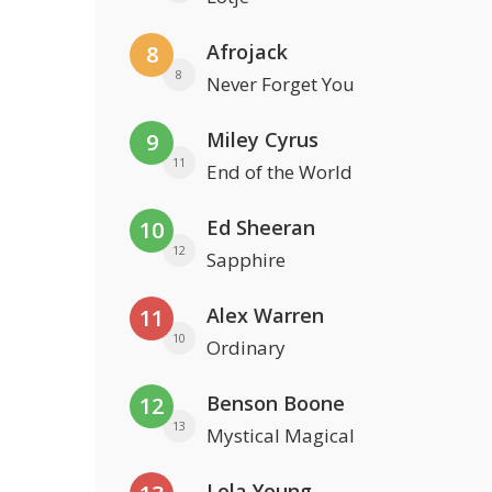
Afrojack
8
8
Never Forget You
Miley Cyrus
9
11
End of the World
Ed Sheeran
10
12
Sapphire
Alex Warren
11
10
Ordinary
Benson Boone
12
13
Mystical Magical
Lola Young