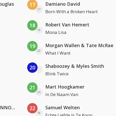
ouglas
Damiano David
17
17
Born With a Broken Heart
Robert Van Hemert
18
19
Mona Lisa
Morgan Wallen & Tate McRae
19
22
What I Want
Shaboozey & Myles Smith
20
Blink Twice
Mart Hoogkamer
21
25
In De Naam Van
Lustrum U.V.S.V/N.V.V.S.U. & ANNO ONS & Jopke van Dobbenburgh & Roeland Beelen
Samuel Welten
22
18
Echte Liefde Is Te Koop