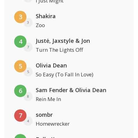
I Just Might
Shakira
3
3
Zoo
Justė, Jaxstyle & Jon
4
7
Turn The Lights Off
Olivia Dean
5
5
So Easy (To Fall In Love)
Sam Fender & Olivia Dean
6
8
Rein Me In
sombr
7
4
Homewrecker