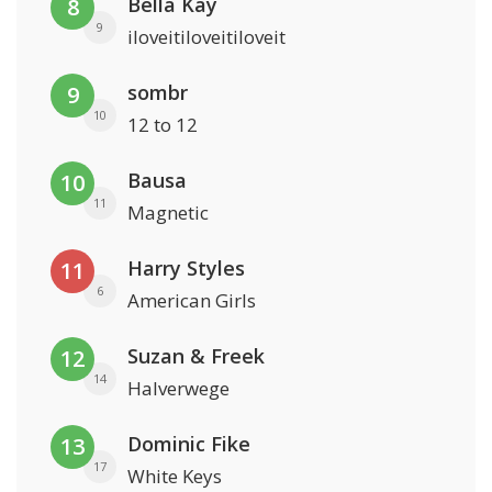
Bella Kay
8
9
iloveitiloveitiloveit
sombr
9
10
12 to 12
Bausa
10
11
Magnetic
Harry Styles
11
6
American Girls
Suzan & Freek
12
14
Halverwege
Dominic Fike
13
17
White Keys