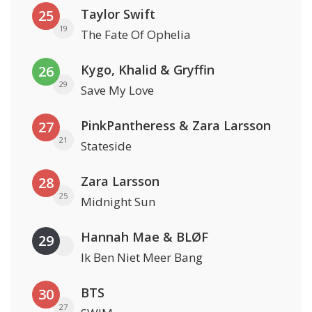
Taylor Swift
25
19
The Fate Of Ophelia
Kygo, Khalid & Gryffin
26
29
Save My Love
PinkPantheress & Zara Larsson
27
21
Stateside
Zara Larsson
28
25
Midnight Sun
Hannah Mae & BLØF
29
Ik Ben Niet Meer Bang
BTS
30
27