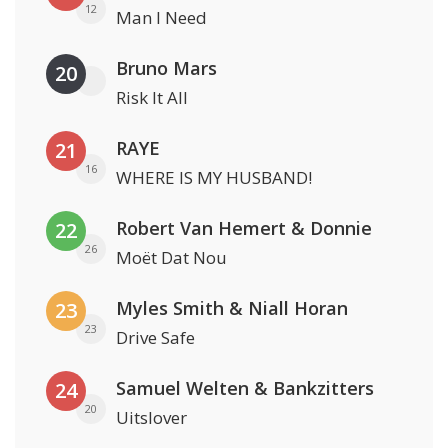
12
Man I Need
Bruno Mars
20
Risk It All
RAYE
21
16
WHERE IS MY HUSBAND!
Robert Van Hemert & Donnie
22
26
Moët Dat Nou
Myles Smith & Niall Horan
23
23
Drive Safe
Samuel Welten & Bankzitters
24
20
Uitslover