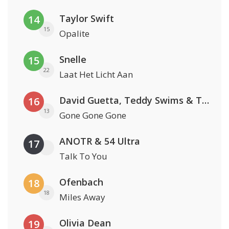
Taylor Swift
14
15
Opalite
Snelle
15
22
Laat Het Licht Aan
David Guetta, Teddy Swims & Tones And I
16
13
Gone Gone Gone
ANOTR & 54 Ultra
17
Talk To You
Ofenbach
18
18
Miles Away
Olivia Dean
19