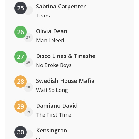
Sabrina Carpenter
25
Tears
Olivia Dean
26
27
Man I Need
Disco Lines & Tinashe
27
30
No Broke Boys
Swedish House Mafia
28
28
Wait So Long
Damiano David
29
29
The First Time
Kensington
30