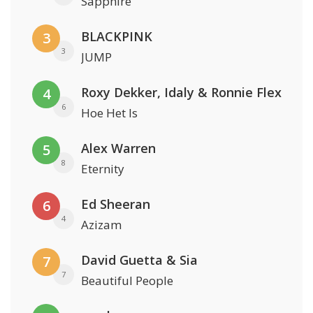
Sapphire
BLACKPINK
3
3
JUMP
Roxy Dekker, Idaly & Ronnie Flex
4
6
Hoe Het Is
Alex Warren
5
8
Eternity
Ed Sheeran
6
4
Azizam
David Guetta & Sia
7
7
Beautiful People