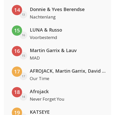
Donnie & Yves Berendse
14
13
Nachtenlang
LUNA & Russo
15
16
Voorbestemd
Martin Garrix & Lauv
16
15
MAD
AFROJACK, Martin Garrix, David Guetta & Amél
17
17
Our Time
Afrojack
18
14
Never Forget You
KATSEYE
19