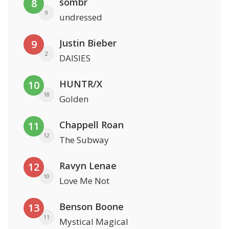
sombr
8
9
undressed
Justin Bieber
9
2
DAISIES
HUNTR/X
10
18
Golden
Chappell Roan
11
12
The Subway
Ravyn Lenae
12
10
Love Me Not
Benson Boone
13
11
Mystical Magical