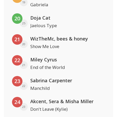
19
Gabriela
Doja Cat
20
25
Jaelous Type
WizTheMc, bees & honey
21
20
Show Me Love
Miley Cyrus
22
21
End of the World
Sabrina Carpenter
23
22
Manchild
Akcent, Sera & Misha Miller
24
23
Don't Leave (Kylie)