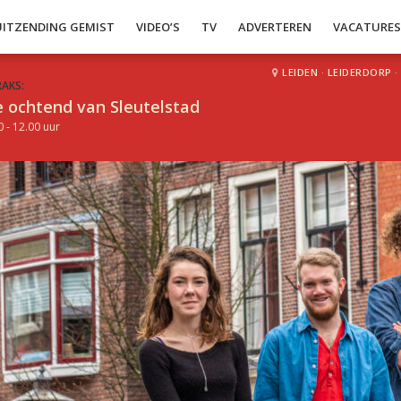
UITZENDING GEMIST
VIDEO’S
TV
ADVERTEREN
VACATURE
LEIDEN
·
LEIDERDORP
·
RAKS:
 ochtend van Sleutelstad
0 - 12.00 uur