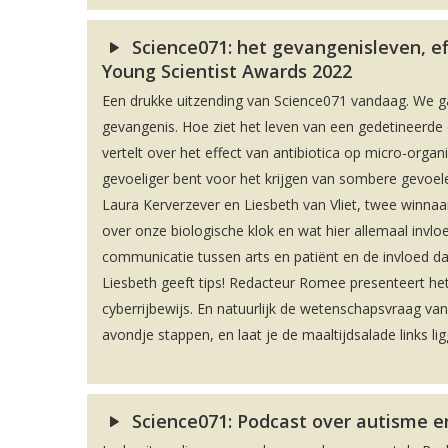
Science071: het gevangenisleven, e
Young Scientist Awards 2022
Een drukke uitzending van Science071 vandaag. We ga
gevangenis. Hoe ziet het leven van een gedetineerde 
vertelt over het effect van antibiotica op micro-orga
gevoeliger bent voor het krijgen van sombere gevoelen
Laura Kerverzever en Liesbeth van Vliet, twee winnaar
over onze biologische klok en wat hier allemaal invlo
communicatie tussen arts en patiënt en de invloed da
Liesbeth geeft tips! Redacteur Romee presenteert h
cyberrijbewijs. En natuurlijk de wetenschapsvraag van
avondje stappen, en laat je de maaltijdsalade links li
Science071: Podcast over autisme en