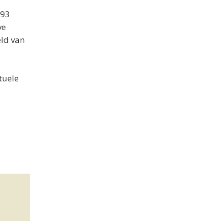
-93
ve
eld van
tuele