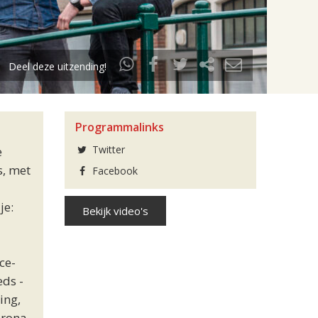
Deel deze uitzending!
Programmalinks
Twitter
e
s, met
Facebook
je:
Bekijk video's
ce-
eds -
ing,
orona-