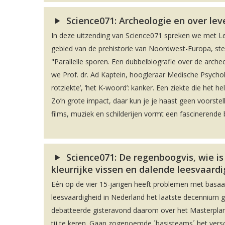
Science071: Archeologie en over le
In deze uitzending van Science071 spreken we met 
gebied van de prehistorie van Noordwest-Europa, stee
"Parallelle sporen. Een dubbelbiografie over de arch
we Prof. dr. Ad Kaptein, hoogleraar Medische Psycholo
rotziekte’, ‘het K-woord’: kanker. Een ziekte die het h
Zo’n grote impact, daar kun je je haast geen voorstel
films, muziek en schilderijen vormt een fascinerende 
Science071: De regenboogvis, wie is
kleurrijke vissen en dalende leesvaard
Eén op de vier 15-jarigen heeft problemen met basaal 
leesvaardigheid in Nederland het laatste decennium 
debatteerde gisteravond daarom over het Masterplan
tij te keren. Gaan zogenoemde ´basisteams´ het vers