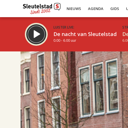
NIEUWS
AGENDA
GIDS
LUISTER LIVE:
ST
De nacht van Sleutelstad
De
0.00 - 6.00 uur
6.0
19.00
Inklappen