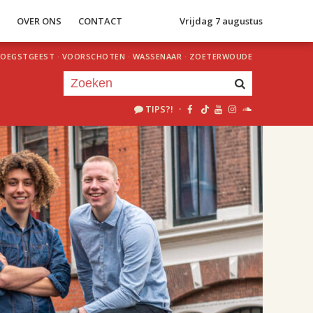
S
OVER ONS
CONTACT
Vrijdag 7 augustus
OEGSTGEEST
·
VOORSCHOTEN
·
WASSENAAR
·
ZOETERWOUDE
TIPS?!
·
Je luistert nu naar
uur 1 van 2
«
Vorig uur
Volgend uur
»
20.00