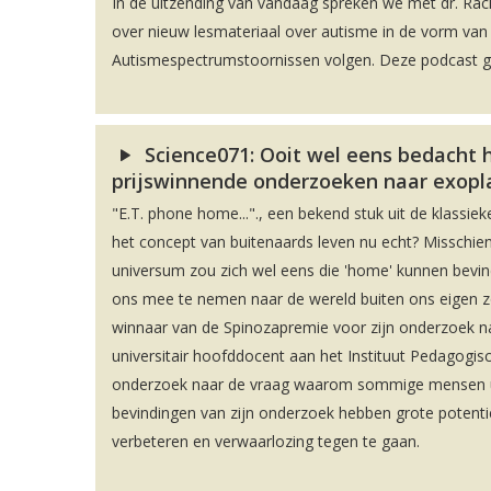
In de uitzending van vandaag spreken we met dr. Rac
over nieuw lesmateriaal over autisme in de vorm va
Autismespectrumstoornissen volgen. Deze podcast geef
Science071: Ooit wel eens bedacht 
prijswinnende onderzoeken naar exopl
"E.T. phone home..."., een bekend stuk uit de klassieker
het concept van buitenaards leven nu echt? Misschien 
universum zou zich wel eens die 'home' kunnen bevi
ons mee te nemen naar de wereld buiten ons eigen zonn
winnaar van de Spinozapremie voor zijn onderzoek 
universitair hoofddocent aan het Instituut Pedagogisc
onderzoek naar de vraag waarom sommige mensen uit 
bevindingen van zijn onderzoek hebben grote potenti
verbeteren en verwaarlozing tegen te gaan.