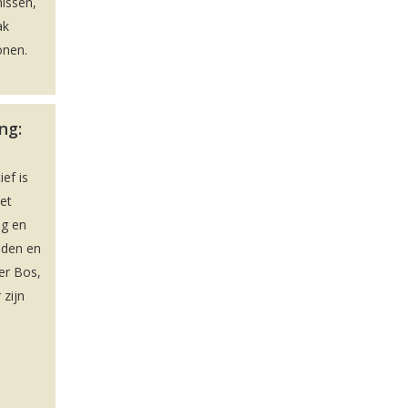
issen,
ak
onen.
ng:
ief is
et
ag en
iden en
er Bos,
 zijn
e