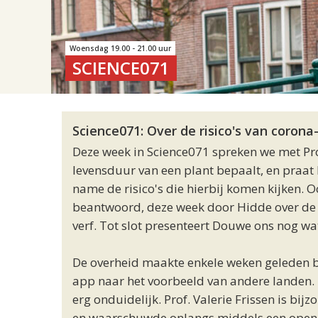
Woensdag 19.00 - 21.00 uur
SCIENCE071
Science071: Over de risico's van coron
Deze week in Science071 spreken we met Pro
levensduur van een plant bepaalt, en praat P
name de risico's die hierbij komen kijken.
beantwoord, deze week door Hidde over de 
verf. Tot slot presenteert Douwe ons nog wat
De overheid maakte enkele weken geleden be
app naar het voorbeeld van andere landen. H
erg onduidelijk. Prof. Valerie Frissen is bi
en waarschuwde onlangs middels een open b