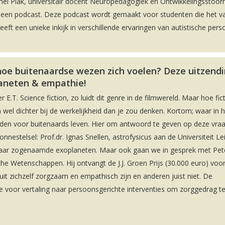
hel Plak, universitair docent Neuropedagogiek en Ontwikkelingsstoorn
n een podcast. Deze podcast wordt gemaakt voor studenten die het v
t een unieke inkijk in verschillende ervaringen van autistische pers
hoe buitenaardse wezen zich voelen? Deze uitzendi
aneten & empathie!
 E.T. Science fiction, zo luidt dit genre in de filmwereld. Maar hoe fict
wel dichter bij de werkelijkheid dan je zou denken. Kortom; waar in h
nden voor buitenaards leven. Hier om antwoord te geven op deze vra
estelsel: Prof.dr. Ignas Snellen, astrofysicus aan de Universiteit Le
naar zogenaamde exoplaneten. Maar ook gaan we in gesprek met Pet
he Wetenschappen. Hij ontvangt de J.J. Groen Prijs (30.000 euro) voor
zichzelf zorgzaam en empathisch zijn en anderen juist niet. De
e voor vertaling naar persoonsgerichte interventies om zorggedrag t