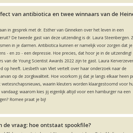
ffect van antibiotica en twee winnaars van de Hei
an in gesprek met dr. Esther van Ginneken over het leven in een
eruit? De tweede gast van deze uitzending is dr. Laura Steenbergen. Z
nismen in je darmen. Antibiotica kunnen er namelijk voor zorgen dat je
s - en zo - een depressie. Hoe precies, dat hoor je in de uitzending!
s van de Young Scientist Awards 2022 zijn te gast. Laura Kerverzever
ed op heeft. Liesbeth van Vliet vertelt over haar onderzoek naar de
arvan op de zorgkwaliteit. Hoe voorkom jij dat je langs elkaar heen p
et wetesnchapsnieuws, waarin kleuters worden klaargestoomd voor h
 vandaag: waarom kies jij eigenlijk altijd voor een hamburger na een
ggen? Romee praat je bij!
 de vraag: hoe ontstaat spookfile?