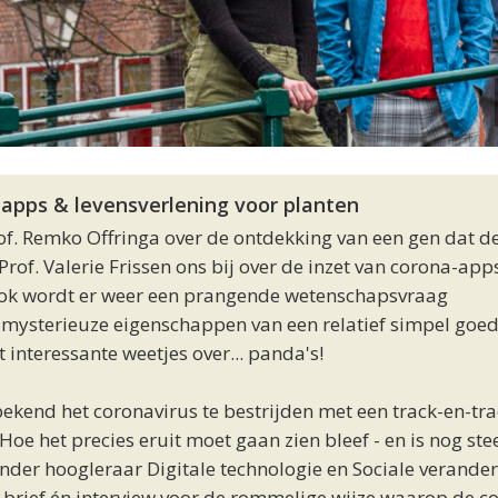
a-apps & levensverlening voor planten
f. Remko Offringa over de ontdekking van een gen dat d
rof. Valerie Frissen ons bij over de inzet van corona-app
 Ook wordt er weer een prangende wetenschapsvraag
mysterieuze eigenschappen van een relatief simpel goed
 interessante weetjes over... panda's!
kend het coronavirus te bestrijden met een track-en-tra
oe het precies eruit moet gaan zien bleef - en is nog ste
jzonder hoogleraar Digitale technologie en Sociale verander
rief én interview voor de rommelige wijze waarop de c