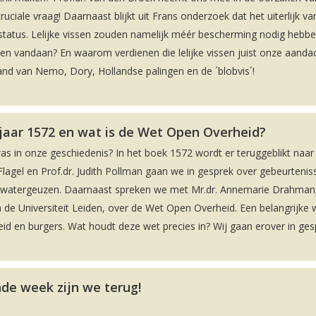
ciale vraag! Daarnaast blijkt uit Frans onderzoek dat het uiterlijk va
sstatus. Lelijke vissen zouden namelijk méér bescherming nodig hebb
en vandaan? En waarom verdienen die lelijke vissen juist onze aandac
nd van Nemo, Dory, Hollandse palingen en de ´blobvis´!
 jaar 1572 en wat is de Wet Open Overheid?
was in onze geschiedenis? In het boek 1572 wordt er teruggeblikt naar
lagel en Prof.dr. Judith Pollman gaan we in gesprek over gebeurteniss
de watergeuzen. Daarnaast spreken we met Mr.dr. Annemarie Drahman
 de Universiteit Leiden, over de Wet Open Overheid. Een belangrijke 
d en burgers. Wat houdt deze wet precies in? Wij gaan erover in ges
de week zijn we terug!