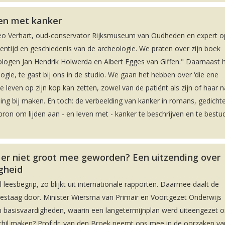
ven met kanker
Leo Verhart, oud-conservator Rijksmuseum van Oudheden en expert o
ntijd en geschiedenis van de archeologie. We praten over zijn boek
eologen Jan Hendrik Holwerda en Albert Egges van Giffen." Daarnaast
gie, te gast bij ons in de studio. We gaan het hebben over ‘die ene
ele leven op zijn kop kan zetten, zowel van de patiënt als zijn of haar 
ling bij maken. En toch: de verbeelding van kanker in romans, gedicht
bron om lijden aan - en leven met - kanker te beschrijven en te bestu
 er niet groot mee geworden? Een uitzending over
igheid
leesbegrip, zo blijkt uit internationale rapporten. Daarmee daalt de
gestaag door. Minister Wiersma van Primair en Voortgezet Onderwijs
 basisvaardigheden, waarin een langetermijnplan werd uiteengezet 
chil maken? Prof.dr. van den Broek neemt ons mee in de oorzaken va