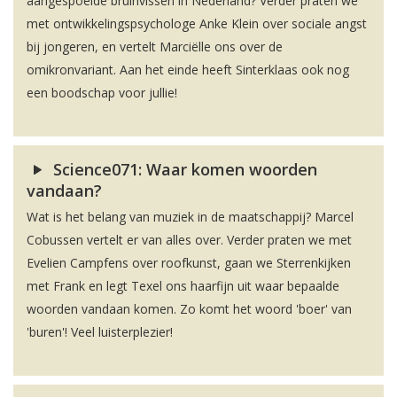
aangespoelde bruinvissen in Nederland? Verder praten we
met ontwikkelingspsychologe Anke Klein over sociale angst
bij jongeren, en vertelt Marciëlle ons over de
omikronvariant. Aan het einde heeft Sinterklaas ook nog
een boodschap voor jullie!
Science071: Waar komen woorden
vandaan?
Wat is het belang van muziek in de maatschappij? Marcel
Cobussen vertelt er van alles over. Verder praten we met
Evelien Campfens over roofkunst, gaan we Sterrenkijken
met Frank en legt Texel ons haarfijn uit waar bepaalde
woorden vandaan komen. Zo komt het woord 'boer' van
'buren'! Veel luisterplezier!