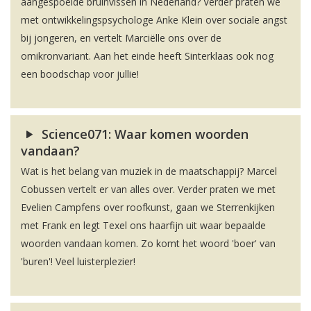
aangespoelde bruinvissen in Nederland? Verder praten we
met ontwikkelingspsychologe Anke Klein over sociale angst
bij jongeren, en vertelt Marciëlle ons over de
omikronvariant. Aan het einde heeft Sinterklaas ook nog
een boodschap voor jullie!
Science071: Waar komen woorden
vandaan?
Wat is het belang van muziek in de maatschappij? Marcel
Cobussen vertelt er van alles over. Verder praten we met
Evelien Campfens over roofkunst, gaan we Sterrenkijken
met Frank en legt Texel ons haarfijn uit waar bepaalde
woorden vandaan komen. Zo komt het woord 'boer' van
'buren'! Veel luisterplezier!