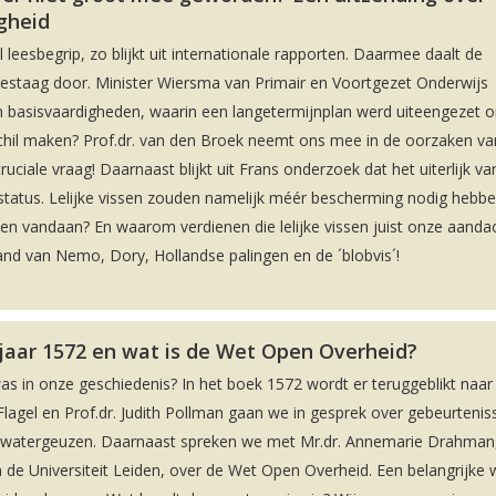
igheid
leesbegrip, zo blijkt uit internationale rapporten. Daarmee daalt de
gestaag door. Minister Wiersma van Primair en Voortgezet Onderwijs
 basisvaardigheden, waarin een langetermijnplan werd uiteengezet 
chil maken? Prof.dr. van den Broek neemt ons mee in de oorzaken va
ciale vraag! Daarnaast blijkt uit Frans onderzoek dat het uiterlijk va
sstatus. Lelijke vissen zouden namelijk méér bescherming nodig hebb
en vandaan? En waarom verdienen die lelijke vissen juist onze aandac
nd van Nemo, Dory, Hollandse palingen en de ´blobvis´!
 jaar 1572 en wat is de Wet Open Overheid?
was in onze geschiedenis? In het boek 1572 wordt er teruggeblikt naar
lagel en Prof.dr. Judith Pollman gaan we in gesprek over gebeurteniss
de watergeuzen. Daarnaast spreken we met Mr.dr. Annemarie Drahman
 de Universiteit Leiden, over de Wet Open Overheid. Een belangrijke 