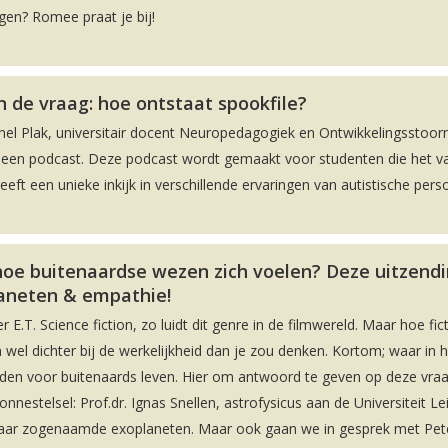
ggen? Romee praat je bij!
 de vraag: hoe ontstaat spookfile?
hel Plak, universitair docent Neuropedagogiek en Ontwikkelingsstoorn
n een podcast. Deze podcast wordt gemaakt voor studenten die het v
t een unieke inkijk in verschillende ervaringen van autistische pers
hoe buitenaardse wezen zich voelen? Deze uitzendi
aneten & empathie!
 E.T. Science fiction, zo luidt dit genre in de filmwereld. Maar hoe fict
wel dichter bij de werkelijkheid dan je zou denken. Kortom; waar in h
nden voor buitenaards leven. Hier om antwoord te geven op deze vra
estelsel: Prof.dr. Ignas Snellen, astrofysicus aan de Universiteit Le
naar zogenaamde exoplaneten. Maar ook gaan we in gesprek met Pet