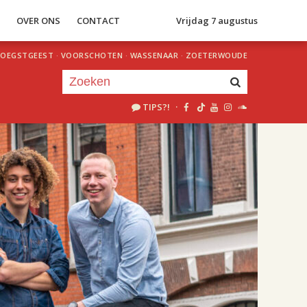
S
OVER ONS
CONTACT
Vrijdag 7 augustus
OEGSTGEEST
·
VOORSCHOTEN
·
WASSENAAR
·
ZOETERWOUDE
TIPS?!
·
Je luistert nu naar
uur 1 van 2
«
Vorig uur
Volgend uur
»
20.00