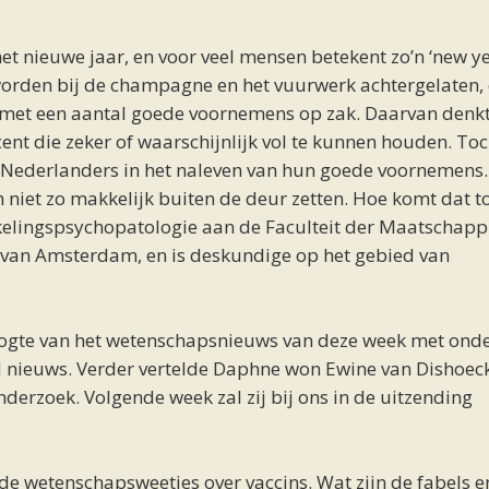
et nieuwe jaar, en voor veel mensen betekent zo’n ‘new ye
worden bij de champagne en het vuurwerk achtergelaten, 
 met een aantal goede voornemens op zak. Daarvan denk
ent die zeker of waarschijnlijk vol te kunnen houden. To
er Nederlanders in het naleven van hun goede voornemens.
h niet zo makkelijk buiten de deur zetten. Hoe komt dat t
kkelingspsychopatologie aan de Faculteit der Maatschappi
van Amsterdam, en is deskundige op het gebied van
ogte van het wetenschapsnieuws van deze week met ond
nieuws. Verder vertelde Daphne won Ewine van Dishoec
nderzoek. Volgende week zal zij bij ons in de uitzending
de wetenschapsweetjes over vaccins. Wat zijn de fabels e