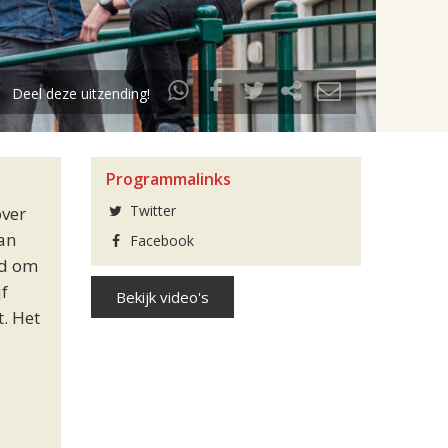
Deel deze uitzending!
Programmalinks
Twitter
over
an
Facebook
md om
jf
Bekijk video's
. Het