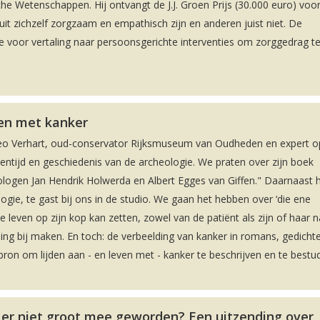
he Wetenschappen. Hij ontvangt de J.J. Groen Prijs (30.000 euro) voor
zichzelf zorgzaam en empathisch zijn en anderen juist niet. De
e voor vertaling naar persoonsgerichte interventies om zorggedrag t
ven met kanker
Leo Verhart, oud-conservator Rijksmuseum van Oudheden en expert o
ntijd en geschiedenis van de archeologie. We praten over zijn boek
eologen Jan Hendrik Holwerda en Albert Egges van Giffen." Daarnaast
gie, te gast bij ons in de studio. We gaan het hebben over ‘die ene
ele leven op zijn kop kan zetten, zowel van de patiënt als zijn of haar 
ling bij maken. En toch: de verbeelding van kanker in romans, gedicht
bron om lijden aan - en leven met - kanker te beschrijven en te bestu
 er niet groot mee geworden? Een uitzending over