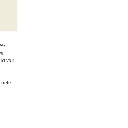
-93
ve
eld van
tuele