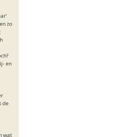
ar’
en zo
t
ch
och?
j- en
er
k de
n wat