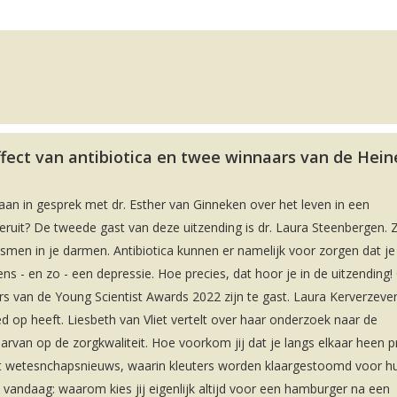
ffect van antibiotica en twee winnaars van de Hei
an in gesprek met dr. Esther van Ginneken over het leven in een
eruit? De tweede gast van deze uitzending is dr. Laura Steenbergen. Z
nismen in je darmen. Antibiotica kunnen er namelijk voor zorgen dat je
s - en zo - een depressie. Hoe precies, dat hoor je in de uitzending!
s van de Young Scientist Awards 2022 zijn te gast. Laura Kerverzever
ed op heeft. Liesbeth van Vliet vertelt over haar onderzoek naar de
arvan op de zorgkwaliteit. Hoe voorkom jij dat je langs elkaar heen p
et wetesnchapsnieuws, waarin kleuters worden klaargestoomd voor h
 vandaag: waarom kies jij eigenlijk altijd voor een hamburger na een