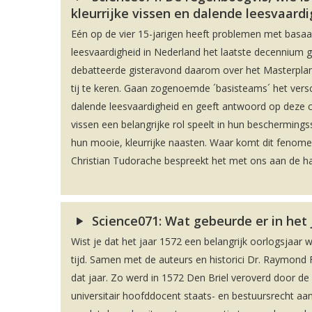
kleurrijke vissen en dalende leesvaard
Eén op de vier 15-jarigen heeft problemen met basaal 
leesvaardigheid in Nederland het laatste decennium 
debatteerde gisteravond daarom over het Masterplan
tij te keren. Gaan zogenoemde ´basisteams´ het vers
dalende leesvaardigheid en geeft antwoord op deze cru
vissen een belangrijke rol speelt in hun bescherming
hun mooie, kleurrijke naasten. Waar komt dit fenome
Christian Tudorache bespreekt het met ons aan de ha
Science071: Wat gebeurde er in het
Wist je dat het jaar 1572 een belangrijk oorlogsjaar 
tijd. Samen met de auteurs en historici Dr. Raymond F
dat jaar. Zo werd in 1572 Den Briel veroverd door 
universitair hoofddocent staats- en bestuursrecht aan