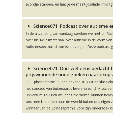
avondje stappen, en laat je de maaltijdsalade links li
Science071: Podcast over autisme en
In de uitzending van vandaag spreken we met dr. Rac
over nieuw lesmateriaal over autisme in de vorm va
Autismespectrumstoornissen volgen. Deze podcast geef
Science071: Ooit wel eens bedacht 
prijswinnende onderzoeken naar exopl
"E.T. phone home..."., een bekend stuk uit de klassieker
het concept van buitenaards leven nu echt? Misschien 
universum zou zich wel eens die 'home' kunnen bevi
ons mee te nemen naar de wereld buiten ons eigen zonn
winnaar van de Spinozapremie voor zijn onderzoek 