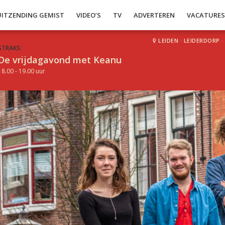
UITZENDING GEMIST
VIDEO’S
TV
ADVERTEREN
VACATURE
LEIDEN
·
LEIDERDORP
·
STRAKS:
De vrijdagavond met Keanu
18.00 - 19.00 uur