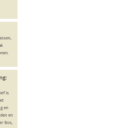
issen,
ak
onen.
ng:
ief is
et
ag en
iden en
er Bos,